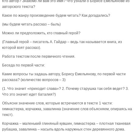
Кто автор? Знакомо ли вам это имя? Что узнали о Борисе Емельянове из
авторского текста?
Какое по жанру произведение будем читать? Как догадались?
(мы будем читать рассказ – быль)
Можно ли предположить, кто главный герой?
(Главный герой – писатель А. Гайдар – ведь так называется книга, из
которой взят рассказ).
Работа текстом после первичного чтения.
Беседа по первой части:
Какие вопросы ты задашь автору, Борису Емельянову, по первой части
рассказа? (количество вопросов – 3)
(1. Что значит «приходит слава»? 2. Почему старушка так себя ведет? 3.
Что это значит идет баталия?)
Объясни значение слов, которые встречаются в тексте 1 части:
гимнастерка, корчажка, завалинка (значение слов объясняем, опираясь на
текст).
Корчажка – маленький глиняный кувшин, гимнастерка – плотная тканевая
рубашка, завалинка – насыпь вдоль наружных стен деревянного дома.