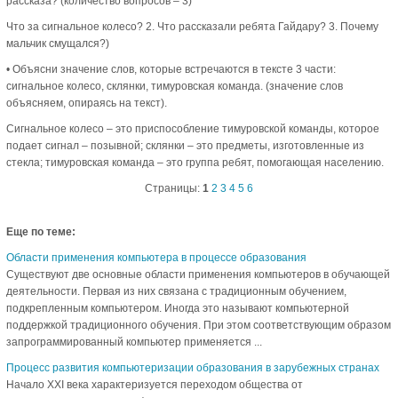
рассказа? (количество вопросов – 3)
Что за сигнальное колесо? 2. Что рассказали ребята Гайдару? 3. Почему
мальчик смущался?)
• Объясни значение слов, которые встречаются в тексте 3 части:
сигнальное колесо, склянки, тимуровская команда. (значение слов
объясняем, опираясь на текст).
Сигнальное колесо – это приспособление тимуровской команды, которое
подает сигнал – позывной; склянки – это предметы, изготовленные из
стекла; тимуровская команда – это группа ребят, помогающая населению.
Страницы:
1
2
3
4
5
6
Еще по теме:
Области применения компьютера в процессе образования
Существуют две основные области применения компьютеров в обучающей
деятельности. Первая из них связана с традиционным обучением,
подкрепленным компьютером. Иногда это называют компьютерной
поддержкой традиционного обучения. При этом соответствующим образом
запрограммированный компьютер применяется ...
Процесс развития компьютеризации образования в зарубежных странах
Начало XXI века характеризуется переходом общества от