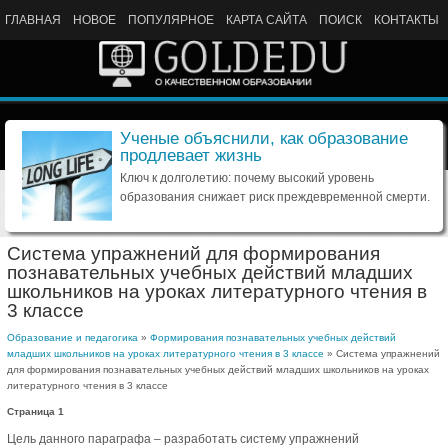
ГЛАВНАЯ
НОВОЕ
ПОПУЛЯРНОЕ
КАРТА САЙТА
ПОИСК
КОНТАКТЫ
Ученые объяснили, как образование
продлевает жизнь
Ключ к долголетию: почему высокий уровень
образования снижает риск преждевременной смерти.
Система упражнений для формирования
познавательных учебных действий младших
школьников на уроках литературного чтения в
3 классе
Образование и педагогика
»
Формирования познавательных учебных действий
младших школьников на уроках литературного чтения в 3 классе
» Система упражнений
для формирования познавательных учебных действий младших школьников на уроках
литературного чтения в 3 классе
Страница 1
Цель данного параграфа – разработать систему упражнений