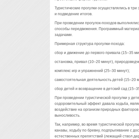
Туристические прогулки осуществлялись в три
и подведение итогов.
При проведении прогулок-походов выполнялис
способы передвижения. Программный материа
задачами.
Примерная структура прогулки-похода:
сбор и движение до первого привала (15–35 ми
остановка, привал (10–20 минут), природоведч
комплекс игр и упражнений (25–30 минут);
самостоятельная деятельность детей (15–20 м
сбор детей и возвращение в детский сад (15–35
При проведении туристической прогулки у дет
оздоровительный эффект давала ходьба, явля
воздействие на организм природных факторов
выносливость.
Так, например, во время туристической прогулки
канавы, ходьбу по бревну, подпрыгивание с до
естественных препятствий (лежащий ствол дере