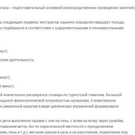
 этапа – подготовительный основной (непосредственное проведение занятия)
ь следующие правила: инструктор заранее определял маршрут похода,
л подбирался в соответствии с оздоровительными и познавательными
нут);
еская деятельность;
инут);
 минут);
ей значительно расширялся словарь по туристской тематике. Большой
ющаяся физиологической потребностью организма. А комплексное
 и умеренной нагрузки в виде циклических упражнений формировали
 дети выполняли прыжки с пня на пень, с кочки на кочку, через ручейки,
ставанием веток, бег по пересеченной местности с преодолением
ва, пень и т.д.), метание шишек в цель и на расстояние, подлезание под