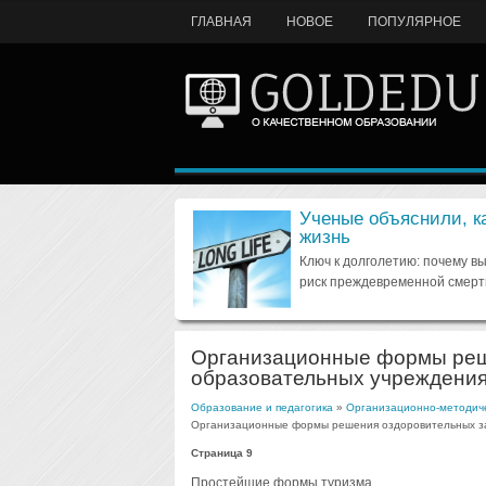
ГЛАВНАЯ
НОВОЕ
ПОПУЛЯРНОЕ
Ученые объяснили, к
жизнь
Ключ к долголетию: почему в
риск преждевременной смерт
Организационные формы реш
образовательных учреждени
Образование и педагогика
»
Организационно-методиче
Организационные формы решения оздоровительных за
Страница 9
Простейшие формы туризма.