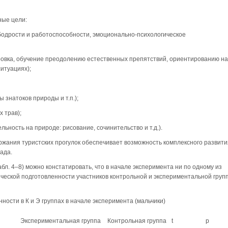
ные цели:
бодрости и работоспособности, эмоционально-психологическое
овка, обучение преодолению естественных препятствий, ориентированию на
итуациях);
 знатоков природы и т.п.);
х трав);
ьность на природе: рисование, сочинительство и т.д.).
ржания туристских прогулок обеспечивает возможность комплексного развити
ада.
л. 4–8) можно констатировать, что в начале эксперимента ни по одному из
ческой подготовленности участников контрольной и экспериментальной групп
ности в К и Э группах в начале эксперимента (мальчики)
Экспериментальная группа
Контрольная группа
t
p