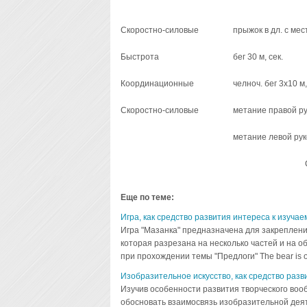
Скоростно-силовые
прыжок в дл. с мес
Быстрота
бег 30 м, сек.
Координационные
челноч. бег 3х10 м,
Скоростно-силовые
метание правой ру
метание левой рук
Еще по теме:
Игра, как средство развития интереса к изучае
Игра "Мазанка" предназначена для закреплени
которая разрезана на несколько частей и на 
при прохождении темы "Предлоги" The bear is on 
Изобразительное искусство, как средство раз
Изучив особенности развития творческого во
обосновать взаимосвязь изобразительной деят