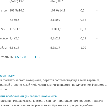
(n=10) Х±δ
(n=8) Х±δ
та, см
103,5±14,6
107,6±14,2
0,6
-
7,8±0,6
8,1±0,9
0,83
-
 сек.
11,5±1,1
11,3±1,9
0,37
-
кой, м
9,4±2,5
8,8±2,9
0,52
-
ой, м
6,6±1,7
5,7±1,7
1,09
-
Страницы:
4
5
6
7
8
9
10
11
12
13
мому языку
я грамматического материала, берется соответствующая теме картинка,
обратной стороне какой либо части картинки пишется предложение. Например:
the ...
вития воображения у младших школьников
ображения младших школьников, в данном параграфе нам предстоит задача
ельности и активного творческого воображения в процессе учебной