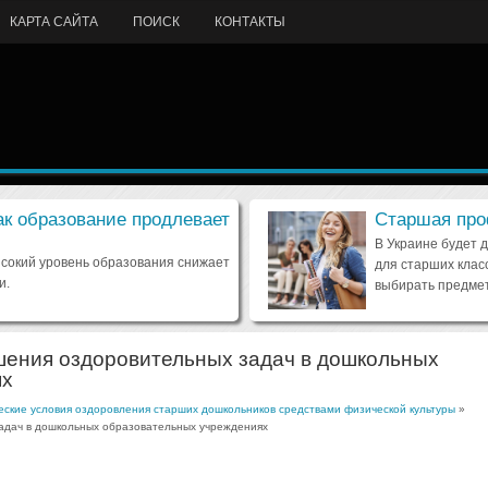
КАРТА САЙТА
ПОИСК
КОНТАКТЫ
ак образование продлевает
Старшая про
В Украине будет 
ысокий уровень образования снижает
для старших клас
и.
выбирать предмет
ения оздоровительных задач в дошкольных
ях
ские условия оздоровления старших дошкольников средствами физической культуры
»
дач в дошкольных образовательных учреждениях