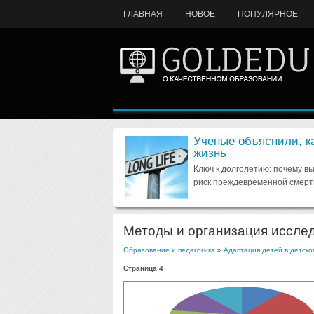
ГЛАВНАЯ
НОВОЕ
ПОПУЛЯРНОЕ
Ученые объяснили, к
жизнь
Ключ к долголетию: почему в
риск преждевременной смерт
Методы и организация иссле
Образование и педагогика
»
Адаптация детей в детско
Страница 4