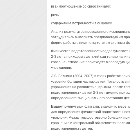
взаимоотношение со сверстниками;
речь;
содержание потребности в общении.
Анализ результатов проведенного исследования
затруднялись выполнять предлагаемую им прог
форме работы с ними, отсутствием системы фи
Физическая подготовленность подразумевает н
2-3 лет с приходом в детский сад только начи
совершенствование происходят в последующие
учреждении.
Л.В. Белкина (2004, 2007) в своих работах пр
усвоения большей частью детей. Трудность в п
упражнения на равновесие, прыжки. Кроме тог
подготовленности детей 2-3 пет именно при а
определенного эмоционального состояния дете
Вышеупомянутыми фактами, в какой-то мере, 
для определения физической подготовленности 
«наклон». Между тем достоверно больший при
сравнению с контрольной объясняется полож
подготовленность детей.