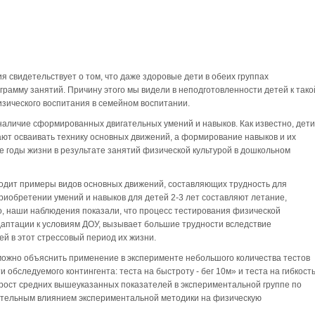
 свидетельствует о том, что даже здоровые дети в обеих группах
рамму занятий. Причину этого мы видели в неподготовленности детей к тако
зического воспитания в семейном воспитании.
аличие сформированных двигательных умений и навыков. Как известно, дети
нают осваивать технику основных движений, а формирование навыков и их
 годы жизни в результате занятий физической культурой в дошкольном
иводит примеры видов основных движений, составляющих трудность для
риобретении умений и навыков для детей 2-3 лет составляют летание,
о, наши наблюдения показали, что процесс тестирования физической
даптации к условиям ДОУ, вызывает большие трудности вследствие
й в этот стрессовый период их жизни.
можно объяснить применение в эксперименте небольшого количества тестов
обследуемого контингента: теста на быстроту - бег 10м» и теста на гибкост
рост средних вышеуказанных показателей в экспериментальной группе по
ительным влиянием экспериментальной методики на физическую