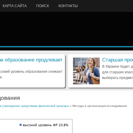
КАРТА САЙТА
ПОИСК
КОНТАКТЫ
ак образование продлевает
Старшая про
В Украине будет 
ысокий уровень образования снижает
для старших клас
и.
выбирать предмет
дования
м учреждении средствами физической культуры
» Методы и организация исследования