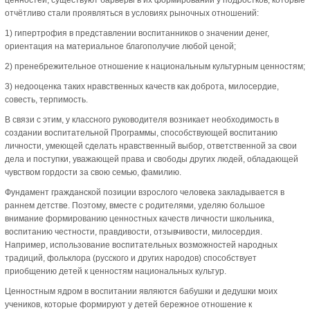
отчётливо стали проявляться в условиях рыночных отношений:
1) гипертрофия в представлении воспитанников о значении денег,
ориентация на материальное благополучие любой ценой;
2) пренебрежительное отношение к национальным культурным ценностям;
3) недооценка таких нравственных качеств как доброта, милосердие,
совесть, терпимость.
В связи с этим, у классного руководителя возникает необходимость в
создании воспитательной Программы, способствующей воспитанию
личности, умеющей сделать нравственный выбор, ответственной за свои
дела и поступки, уважающей права и свободы других людей, обладающей
чувством гордости за свою семью, фамилию.
Фундамент гражданской позиции взрослого человека закладывается в
раннем детстве. Поэтому, вместе с родителями, уделяю большое
внимание формированию ценностных качеств личности школьника,
воспитанию честности, правдивости, отзывчивости, милосердия.
Например, использование воспитательных возможностей народных
традиций, фольклора (русского и других народов) способствует
приобщению детей к ценностям национальных культур.
Ценностным ядром в воспитании являются бабушки и дедушки моих
учеников, которые формируют у детей бережное отношение к