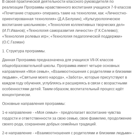
В своей практической деятельности классного руководителя по
реализации Программы нравственного воспитания учащихся 7-9 классов
«Почитание старших» опираюсь такие на технологии, как: «Личностно-
ориентированная технология» (Д.А.Белухин); «Культурологическое
воспитание школьников»; «Технология коллективных творческих дел»
(И.П.Иванов); «Технология саморазвития личности» (Г.К.Селевко);
«Технология ролевых игр»; «Технология педагогической поддержки»
(О.С.Газман)
1. Структура программы.
Данная Программа предназначена для учащихся VII-IХ классов
общеобразовательной школы. Программа имеет четыре основных
направления «Моя семья», «Взаимоотношения с родителями и близкими
людьми», «Святыни моего народа», «Забота», которые присутствуют в
каждом году обучения, углубляясь и расширяясь в связи с возрастными
особенностями детей. Таким образом, воспитательный процесс идёт
концентрически.
Основные направления программы:
1-е направление - «Моя семья» - предполагает воспитание чувства
гордости и ответственности за свою семью, свою фамилию, продолжение
своего рода, сохранение добрых семейных традиций.
2-е направление - «Взаимоотношения с родителями и близкими людьми» -