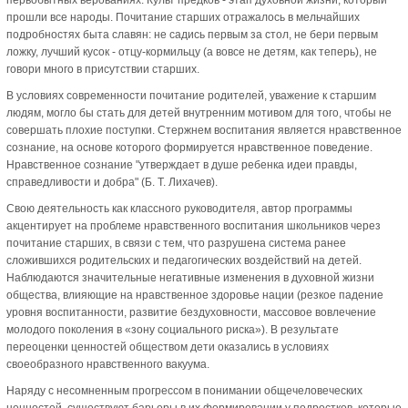
прошли все народы. Почитание старших отражалось в мельчайших
подробностях быта славян: не садись первым за стол, не бери первым
ложку, лучший кусок - отцу-кормильцу (а вовсе не детям, как теперь), не
говори много в присутствии старших.
В условиях современности почитание родителей, уважение к старшим
людям, могло бы стать для детей внутренним мотивом для того, чтобы не
совершать плохие поступки. Стержнем воспитания является нравственное
сознание, на основе которого формируется нравственное поведение.
Нравственное сознание "утверждает в душе ребенка идеи правды,
справедливости и добра" (Б. Т. Лихачев).
Свою деятельность как классного руководителя, автор программы
акцентирует на проблеме нравственного воспитания школьников через
почитание старших, в связи с тем, что разрушена система ранее
сложившихся родительских и педагогических воздействий на детей.
Наблюдаются значительные негативные изменения в духовной жизни
общества, влияющие на нравственное здоровье нации (резкое падение
уровня воспитанности, развитие бездуховности, массовое вовлечение
молодого поколения в «зону социального риска»). В результате
переоценки ценностей обществом дети оказались в условиях
своеобразного нравственного вакуума.
Наряду с несомненным прогрессом в понимании общечеловеческих
ценностей, существуют барьеры в их формировании у подростков, которые