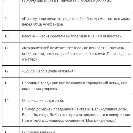
8.
Обсуждение книги Д.С.Лихачёва «Письма о добром»
9.
«Почему надо почитать родителей» - беседа Настоятеля храма,
иерея Отца Александра
10.
Классный час «Проблема милосердия в нашем обществе»
11.
«Кто родителей почитает, тот вовек не погибает» (Рассказы,
стихи, сказки, пословицы об отношениях в семье. Произведения
о матери)
12.
«Добро и зло в душе человека»
13.
Народные традиции: Дни покаяния в «прощённый день», Дни
поминания умерших.
14
О почитании родителей.
Пример дочерней преданности в сказке "Великодушная дочь".
Вера, Надежда, Любовь как пример преданности и послушания.
Подготовка к домашнему сочинению "Моя милая мама".
15.
О помощи ближним.