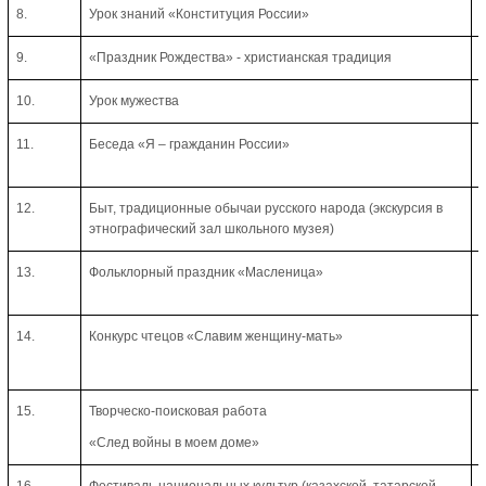
8.
Урок знаний «Конституция России»
9.
«Праздник Рождества» - христианская традиция
10.
Урок мужества
11.
Беседа «Я – гражданин России»
12.
Быт, традиционные обычаи русского народа (экскурсия в
этнографический зал школьного музея)
13.
Фольклорный праздник «Масленица»
14.
Конкурс чтецов «Славим женщину-мать»
15.
Творческо-поисковая работа
«След войны в моем доме»
16.
Фестиваль национальных культур (казахской, татарской,