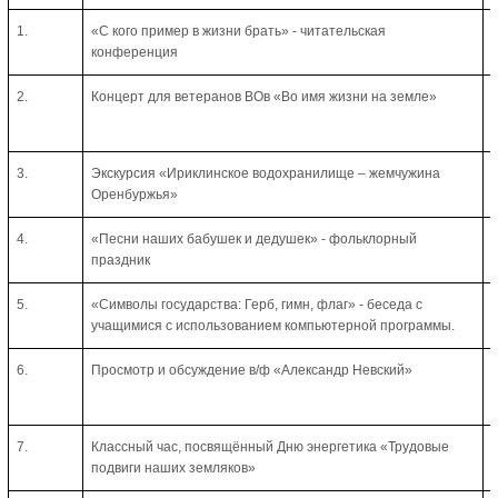
1.
«С кого пример в жизни брать» - читательская
конференция
2.
Концерт для ветеранов ВОв «Во имя жизни на земле»
3.
Экскурсия «Ириклинское водохранилище – жемчужина
Оренбуржья»
4.
«Песни наших бабушек и дедушек» - фольклорный
праздник
5.
«Символы государства: Герб, гимн, флаг» - беседа с
учащимися с использованием компьютерной программы.
6.
Просмотр и обсуждение в/ф «Александр Невский»
7.
Классный час, посвящённый Дню энергетика «Трудовые
подвиги наших земляков»