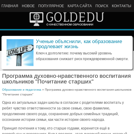
ГЛАВНАЯ
НОВОЕ
ПОПУЛЯРНОЕ
КАРТА САЙТА
ПОИСК
КОНТАКТЫ
Ученые объяснили, как образование
продлевает жизнь
Ключ к долголетию: почему высокий уровень
образования снижает риск преждевременной смерти.
Программа духовно-нравственного воспитания
школьников "Почитание старших"
Образование и педагогика
» Программа духовно-нравственного воспитания школьников
"Почитание старших"
Одна из актуальных задач школы в согласии с родителями воспитать у
ребят чувство ответственности за свою семью, свою фамилию,
продолжение своего рода, сохранение добрых семейных традиций,
осознании истории семьи, как части истории своего народа.
Принцип почтения к тому, кто старше годами, коренится ещё в
первобытных верованиях. Культ предков - этап духовной жизни, который