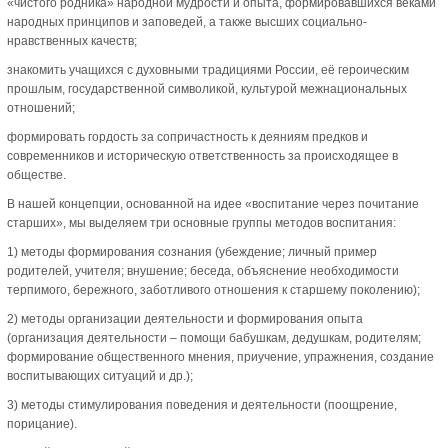
«чистого родника» народной мудрости и опыта, формировавшихся веками
народных принципов и заповедей, а также высших социально-
нравственных качеств;
знакомить учащихся с духовными традициями России, её героическим
прошлым, государственной символикой, культурой межнациональных
отношений;
формировать гордость за сопричастность к деяниям предков и
современников и историческую ответственность за происходящее в
обществе.
В нашей концепции, основанной на идее «воспитание через почитание
старших», мы выделяем три основные группы методов воспитания:
1) методы формирования сознания (убеждение; личный пример
родителей, учителя; внушение; беседа, объяснение необходимости
терпимого, бережного, заботливого отношения к старшему поколению);
2) методы организации деятельности и формирования опыта
(организация деятельности – помощи бабушкам, дедушкам, родителям;
формирование общественного мнения, приучение, упражнения, создание
воспитывающих ситуаций и др.);
3) методы стимулирования поведения и деятельности (поощрение,
порицание).