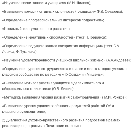
«Изучение воспитанности учащихся» (М.И.Шилова);
«Выявление коммуникативных склонностей учащихся» (Р.В. Овчарова);
«Определение профессиональных интересов подростков»;
«Школьный тест умственного развития»;
«Определение креативных способностей» (тест П.Торранса);
«Определение ведущего канала восприятия информации» (тест Б.А.
Левиса, Ф.Пукелика);
«Изучение удовлетворённости учащихся школьной жизнью» (А.А.Андреев);
«Определение уровня сотрудничества в классе и места каждого ученика в
классном сообществе по методике «ТУСовка» и «Мишень»;
«Выявление мотивов участия учащихся в делах классного и
общешкольного коллектива» (О.В. Лишин);
«Методика выявления уровня развития самоуправления» ( М.И. Рожков);
«Выявление уровня удовлетворённости родителей работой ОУ и
классного руководителя»;
2) Диагностика духовно-нравственного развития подростков в рамках
реализации программы «Почитание старших»: