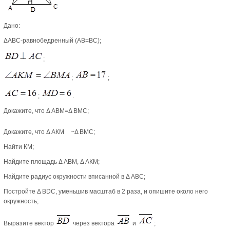
Дано:
ΔАВС-равнобедренный (АВ=ВС);
;
;
;
;
.
Докажите, что Δ АВМ=Δ ВМС;
Докажите, что Δ АКМ
~Δ ВМС;
Найти КМ;
Найдите площадь Δ АВМ, Δ АКМ;
Найдите радиус окружности вписанной в Δ АВС;
Постройте Δ ВDС, уменьшив масштаб в 2 раза, и опишите около него
окружность;
Выразите вектор
через вектора
и
;