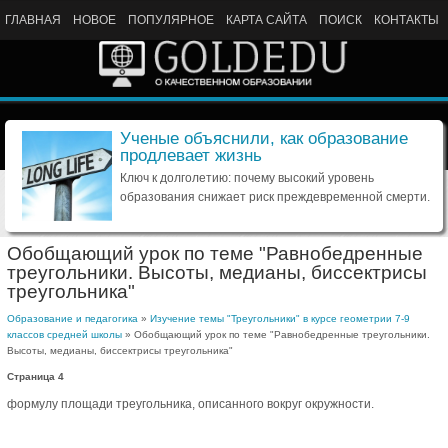
ГЛАВНАЯ
НОВОЕ
ПОПУЛЯРНОЕ
КАРТА САЙТА
ПОИСК
КОНТАКТЫ
Ученые объяснили, как образование
продлевает жизнь
Ключ к долголетию: почему высокий уровень
образования снижает риск преждевременной смерти.
Обобщающий урок по теме "Равнобедренные
треугольники. Высоты, медианы, биссектрисы
треугольника"
Образование и педагогика
»
Изучение темы "Треугольники" в курсе геометрии 7-9
классов средней школы
» Обобщающий урок по теме "Равнобедренные треугольники.
Высоты, медианы, биссектрисы треугольника"
Страница 4
формулу площади треугольника, описанного вокруг окружности.