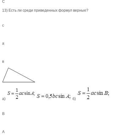
С
13) Есть ли среди приведенных формул верные?
с
а
в
а)
б)
В
А