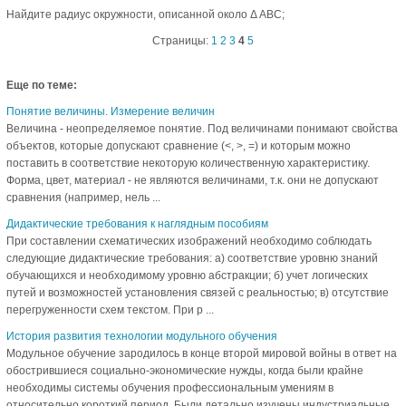
Найдите радиус окружности, описанной около Δ АВС;
Страницы:
1
2
3
4
5
Еще по теме:
Понятие величины. Измерение величин
Величина - неопределяемое понятие. Под величинами понимают свойства
объектов, которые допускают сравнение (<, >, =) и которым можно
поставить в соответствие некоторую количественную характеристику.
Форма, цвет, материал - не являются величинами, т.к. они не допускают
сравнения (например, нель ...
Дидактические требования к наглядным пособиям
При составлении схематических изображений необходимо соблюдать
следующие дидактические требования: а) соответствие уровню знаний
обучающихся и необходимому уровню абстракции; б) учет логических
путей и возможностей установления связей с реальностью; в) отсутствие
перегруженности схем текстом. При р ...
История развития технологии модульного обучения
Модульное обучение зародилось в конце второй мировой войны в ответ на
обострившиеся социально-экономические нужды, когда были крайне
необходимы системы обучения профессиональным умениям в
относительно короткий период. Были детально изучены индустриальные