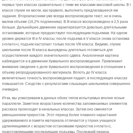
первых трех классах сравнительно с теми же классами массовой школы. В I
классе глухие не могли, как правило, выполнить предлагавшееся им
задание. Второклассники уже всегда воспроизводили текст, но в очень
малом объеме (16,2% подлинника). В III классе воспроизведено в 2,5 раза
больше. Дальнейшее движение характеризуется довольно длительными
остановками, которые предшествуют последующим подъемам. На одном
уровне держатся III и IV классы; после подъема в V классе снова остановка
(«плато»), подъем наступает только после VIII класса. Видимо, глухие
школьники после III класса вынуждены длительно готовиться для
осуществления каждого значительного сдвига. Аналогичная картина
наблюдается и в движении буквального воспроизведения. Привлекают
внимание сведения о доле буквального воспроизведения в отношении к
объему репродуцированного материала. Вплоть до IV класса
включительно точность воспроизведения падает, в последующих классах
повышается. Сходство с результатами слышащих школьников совершенно
очевидно.
Итак, мы усматриваем в данных обоих типов испытуемых вполне ясные
параллели. Заметное возрастание количества запоминаемых элементов
рассказа происходит в начальных классах. Затем оно сменяется
уменьшением приростов. Этот период более плавного нарастания
удерживаемого в памяти материала отличается у глухих учащихся
удлиняющимися с возрастом остановками приростов («плато»),
подготовляющими последующие подъемы. Последний период,