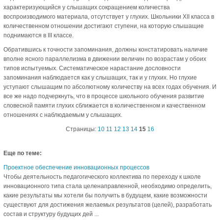
характеризующийся у слышащих сокращением количества
воспроизводимого материала, отсутствует у глухих. Школьники XII класса в
количественном отношении достигают ступени, на которую слышащие
поднимаются в III классе.
Обратившись к точности запоминания, должны констатировать наличие
вполне ясного параллелизма в движении величин по возрастам у обоих
типов испытуемых. Систематическое нарастание дословности
запоминания наблюдается как у слышащих, так и у глухих. Но глухие
уступают слышащим по абсолютному количеству на всех годах обучения. И
все же надо подчеркнуть, что в процессе школьного обучения развитие
словесной памяти глухих сближается в количественном и качественном
отношениях с наблюдаемым у слышащих.
Страницы:
10
11
12
13
14
15
16
Еще по теме:
Проектное обеспечение инновационных процессов
Чтобы деятельность педагогического коллектива по переходу к школе
инновационного типа стала целенаправленной, необходимо определить,
какие результаты мы хотели бы получить в будущем, какие возможности
существуют для достижения желаемых результатов (целей), разработать
состав и структуру будущих дей ...