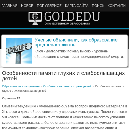
ГЛАВНАЯ
НОВОЕ
ПОПУЛЯРНОЕ
КАРТА САЙТА
ПОИСК
КОНТАКТЫ
Ученые объяснили, как образование
продлевает жизнь
Ключ к долголетию: почему высокий уровень
образования снижает риск преждевременной смерти.
Особенности памяти глухих и слабослышащих
детей
Образование и педагогика
»
Особенности памяти глухих детей
» Особенности памяти
глухих и слабослышащих детей
Страница 15
Отметим тенденцию к уменьшению объема воспроизводимого материала в
XI классе и дальнейшее снижение у взрослых испытуемых. После того как в
VIII классе школьники достигают полного и качественно высокого усвоения
существа всего рассказа, более старшие и развитые испытуемые считают
возможным сокращать воспроизведение, опуская развертывающие и