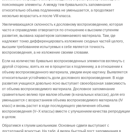
поясняющие элементы. А между тем буквальность запоминания
относительно объема подлинника не уменьшается, а продолжает
несколько возрастать и после VIII класса.
Увеличивающаяся склонность к дословному воспроизведению, которая
часто и справедливо отвергается по отношению к высоким ступеням
развития, вызвана характером запоминаемого материала. Там, где
надлежит тонко дифференцировать изложение сходных частей целого,
высшим требованием испытуемых к себе является точность
воспроизведения, а не изложение своими словами.
Если на количество буквально воспроизведенных элементов взглянуть с
другой стороны, взять их не в процентах к подлиннику, а в отношении к
объему воспроизведенного материала, увидим иную картину. Выявляется
относительная устойчивость доли дословного воспроизведения. В ходе
развития учащихся довольно ясно выступает своеобразная зависимость
от объема воспроизводимого материала. Дословное запоминание
сравнительно велико при малом объеме (в начальных классах), доля его
уменьшается с возрастанием объема воспроизводимого материала (IV
класс) и вновь растет в ходе последующего увеличения объема
воспроизведения (V–X классы) вместе с улучшением качества репродукции
в целом.
Обратимся к глухим школьникам. Основные сдвиги выступают с
достаточной ясностью. На табл. 4 виден быстрый рост запоминания в