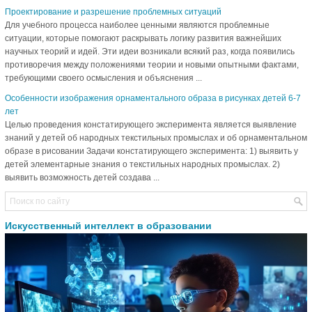
Проектирование и разрешение проблемных ситуаций
Для учебного процесса наиболее ценными являются проблемные
ситуации, которые помогают раскрывать логику развития важнейших
научных теорий и идей. Эти идеи возникали всякий раз, когда появились
противоречия между положениями теории и новыми опытными фактами,
требующими своего осмысления и объяснения ...
Особенности изображения орнаментального образа в рисунках детей 6-7
лет
Целью проведения констатирующего эксперимента является выявление
знаний у детей об народных текстильных промыслах и об орнаментальном
образе в рисовании Задачи констатирующего эксперимента: 1) выявить у
детей элементарные знания о текстильных народных промыслах. 2)
выявить возможность детей создава ...
Искусственный интеллект в образовании