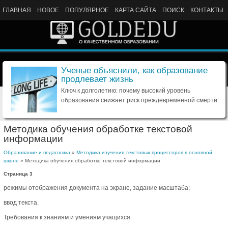
ГЛАВНАЯ
НОВОЕ
ПОПУЛЯРНОЕ
КАРТА САЙТА
ПОИСК
КОНТАКТЫ
Ученые объяснили, как образование
продлевает жизнь
Ключ к долголетию: почему высокий уровень
образования снижает риск преждевременной смерти.
Методика обучения обработке текстовой
информации
Образование и педагогика
»
Методика изучения текстовых процессоров в основной
школе
» Методика обучения обработке текстовой информации
Страница 3
режимы отображения документа на экране, задание масштаба;
ввод текста.
Требования к знаниям и умениям учащихся