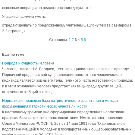
основные операции по редактированию документа.
Учащиеся должны уметь:
отредактировать по предложенному учителем шаблону текста размером в
2-3 страницы.
Страницы:
1
2
3
4
5
6
Еще по теме:
Природа и сущность человека
Человек, - писал Н.А. Бердяев, - есть принципиальная новизна в природе.
Первичной предпосылкой существования конкретного человеческого
индивида является жизнь его тела. Тело - это часть естественной природы,
и в этом отношении человек предстает как вещь среди других вещей,
включенных в общий эволюц ...
Нормативно-правовая база патриотического воспитания и методы
формирования патриотических качеств личности
К настоящему времени уже сформирована определенная нормативно-
правовая база патриотического воспитания. Имеются постановление
Совета Министров РСФСР № 253 от 14 мая 1991 года "О допризывной
подготовке учащейся молодежи в государственных общеобразовательных
учебных заведениях РСФСР", Закон ...