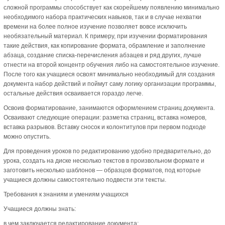
сложной программы способствует как скорейшему появлению минимально
необходимого набора практических навыков, так и в случае нехватки
времени на более полное изучение позволяет вовсе исключить
необязательный материал. К примеру, при изучении форматирования
такие действия, как копирование формата, обрамление и заполнение
абзаца, создание списка-перечисления абзацев и ряд других, лучше
отнести на второй концентр обучения либо на самостоятельное изучение.
После того как учащиеся освоят минимально необходимый для создания
документа набор действий и поймут саму логику организации программы,
остальные действия осваивается гораздо легче.
Освоив форматирование, занимаются оформлением страниц документа.
Осваивают следующие операции: разметка страниц, вставка номеров,
вставка разрывов. Вставку сносок и колонтитулов при первом подходе
можно опустить.
Для проведения уроков по редактированию удобно предварительно, до
урока, создать на диске несколько текстов в произвольном формате и
заготовить несколько шаблонов — образцов форматов, под которые
учащиеся должны самостоятельно подвести эти тексты.
Требования к знаниям и умениям учащихся
Учащиеся должны знать:
в чем заключается редактирование документа;