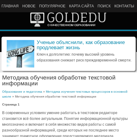
ГЛАВНАЯ
НОВОЕ
ПОПУЛЯРНОЕ
КАРТА САЙТА
ПОИСК
КОНТАКТЫ
Ученые объяснили, как образование
продлевает жизнь
Ключ к долголетию: почему высокий уровень
образования снижает риск преждевременной смерти.
Методика обучения обработке текстовой
информации
Образование и педагогика
»
Методика изучения текстовых процессоров в основной
школе
» Методика обучения обработке текстовой информации
Страница 1
В современных условиях умение работать в текстовом редакторе
становится всё более актуальным. Понятие информационной культуры
многозначно и включает в себя множество видов работы с самой
разнообразной информацией, среди которых не последнее место
занимает грамотное оформление представляемого материала.