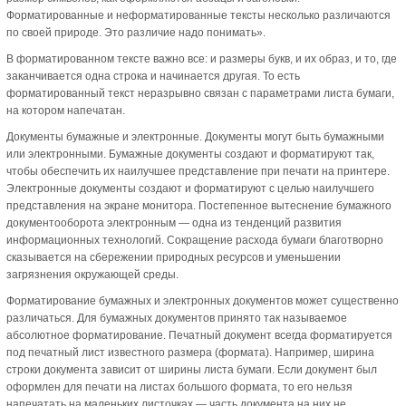
Форматированные и неформатированные тексты несколько различаются
по своей природе. Это различие надо понимать».
В форматированном тексте важно все: и размеры букв, и их образ, и то, где
заканчивается одна строка и начинается другая. То есть
форматированный текст неразрывно связан с параметрами листа бумаги,
на котором напечатан.
Документы бумажные и электронные. Документы могут быть бумажными
или электронными. Бумажные документы создают и форматируют так,
чтобы обеспечить их наилучшее представление при печати на принтере.
Электронные документы создают и форматируют с целью наилучшего
представления на экране монитора. Постепенное вытеснение бумажного
документооборота электронным — одна из тенденций развития
информационных технологий. Сокращение расхода бумаги благотворно
сказывается на сбережении природных ресурсов и уменьшении
загрязнения окружающей среды.
Форматирование бумажных и электронных документов может существенно
различаться. Для бумажных документов принято так называемое
абсолютное форматирование. Печатный документ всегда форматируется
под печатный лист известного размера (формата). Например, ширина
строки документа зависит от ширины листа бумаги. Если документ был
оформлен для печати на листах большого формата, то его нельзя
напечатать на маленьких листочках — часть документа на них не