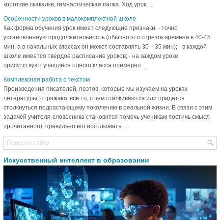
короткие скакалки, гимнастическая палка. Ход урок ...
Особенности уроков в малокомплектной школе
Как форма обучения урок имеет следующие признаки: · точно
установленную продолжительность (обычно это отрезок времени в 40-45
мин, а в начальных классах он может составлять 30—35 мин); · в каждой
школе имеется твердое расписание уроков; · на каждом уроке
присутствуют учащиеся одного класса примерно ...
Комплексная работа с текстом
Произведения писателей, поэтов, которые мы изучаем на уроках
литературы, отражают все то, с чем сталкиваются или придется
столкнуться подрастающему поколению в реальной жизни. В связи с этим
задачей учителя-словесника становится помочь ученикам постичь смысл
прочитанного, правильно его истолковать. ...
Искусственный интеллект в образовании