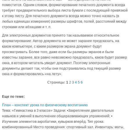
поместится. Одним словом, форматирование печатного документа всегда
требует предварительного выбора листа бумаги с последующей привязкой
к этому листу. Для печатного документа всегда можно точно назвать (в
любых единицах измерения) размеры шрифтов, полей, расстояний между
строками или абзацами и т. п.
Для электронных документов принято так называемое относительное
форматирование. Автор документа не может заранее предсказать, на
каком компьютере, с каким размером экрана документ будут
просматривать. Более того, даже если бы размеры экранов и были
известны заранее, все равно невозможно предсказать, каков будет размер
окна, в котором читатель увидит документ. Поэтому электронные
документы делают так, чтобы они подстраивались под текущий размер
окна и форматировались «на лету».
Страницы:
1
2
3
4
5
6
Еще по теме:
План – конспект урока по физическому воспитанию
Тема: «Гимнастика в 3 классе» Задачи: •Закрепление двигательных
навыков и умений в выполнении общеразвивающих упражнений; •
Изучение элементов акробатики, кувырков вперёд. Тип урока:
комбинированный Место проведения: спортивный зал. Инвентарь: маты,