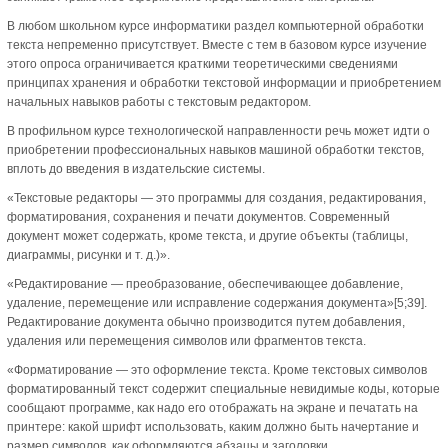
В любом школьном курсе информатики раздел компьютерной обработки
текста непременно присутствует. Вместе с тем в базовом курсе изучение
этого опроса ограничивается краткими теоретическими сведениями
принципах хранения и обработки текстовой информации и приобретением
начальных навыков работы с текстовым редактором.
В профильном курсе технологической направленности речь может идти о
приобретении профессиональных навыков машиной обработки текстов,
вплоть до введения в издательские системы.
«Текстовые редакторы — это программы для создания, редактирования,
форматирования, сохранения и печати документов. Современный
документ может содержать, кроме текста, и другие объекты (таблицы,
диаграммы, рисунки и т. д.)».
«Редактирование — преобразование, обеспечивающее добавление,
удаление, перемещение или исправление содержания документа»[5;39].
Редактирование документа обычно производится путем добавления,
удаления или перемещения символов или фрагментов текста.
«Форматирование — это оформление текста. Кроме текстовых символов
форматированный текст содержит специальные невидимые коды, которые
сообщают программе, как надо его отображать на экране и печатать на
принтере: какой шрифт использовать, каким должно быть начертание и
размер символов, как оформляются абзацы и заголовки.