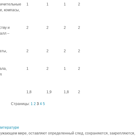
личительные
1
1
1
2
е, компасы,
тву и
2
2
2
2
алл –
аты,
2
2
2
2
ала,
1
2
1
2
л
1,8
1,9
1,8
2
Страницы:
1
2
3
4
5
литературе
ружающем мире, оставляют определенный след, сохраняются, закрепляются,