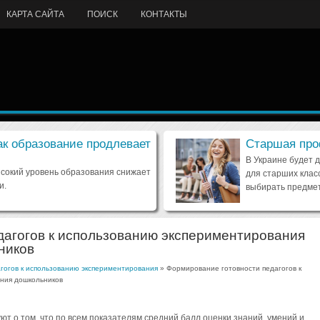
КАРТА САЙТА
ПОИСК
КОНТАКТЫ
ак образование продлевает
Старшая про
В Украине будет 
ысокий уровень образования снижает
для старших клас
и.
выбирать предмет
дагогов к использованию экспериментирования
ников
гогов к использованию экспериментирования
» Формирование готовности педагогов к
ения дошкольников
т о том, что по всем показателям средний балл оценки знаний, умений и