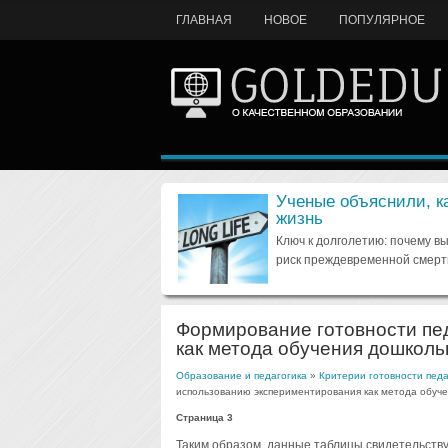
ГЛАВНАЯ
НОВОЕ
ПОПУЛЯРНОЕ
Ученые объяснили, к
жизнь
Ключ к долголетию: почему в
риск преждевременной смерт
Формирование готовности пе
как метода обучения дошколь
Образование и педагогика
»
Критерии готовности педа
использованию экспериментирования как метода обуч
Страница 3
Таким образом, данные таблицы свидетельствую