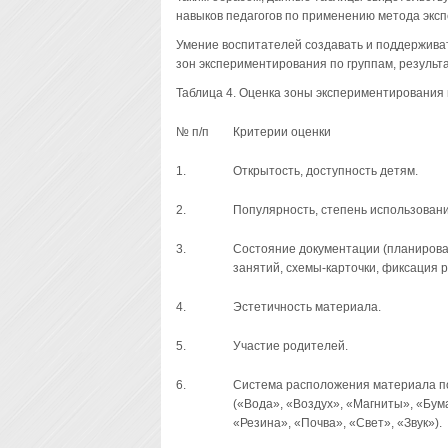
навыков педагогов по применению метода эксп
Умение воспитателей создавать и поддержива
зон экспериментирования по группам, результ
Таблица 4. Оценка зоны экспериментирования 
№ п/п
Критерии оценки
1.
Открытость, доступность детям.
2.
Популярность, степень использовани
3.
Состояние документации (планирова
занятий, схемы-карточки, фиксация р
4.
Эстетичность материала.
5.
Участие родителей.
6.
Система расположения материала п
(«Вода», «Воздух», «Магниты», «Бума
«Резина», «Почва», «Свет», «Звук»).