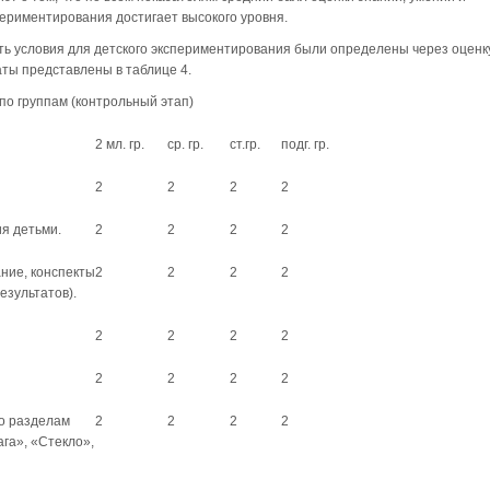
ериментирования достигает высокого уровня.
ть условия для детского экспериментирования были определены через оценк
аты представлены в таблице 4.
по группам (контрольный этап)
2 мл. гр.
ср. гр.
ст.гр.
подг. гр.
2
2
2
2
я детьми.
2
2
2
2
ние, конспекты
2
2
2
2
езультатов).
2
2
2
2
2
2
2
2
о разделам
2
2
2
2
га», «Стекло»,