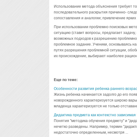
Использование метода объяснения требует точ
последовательного раскрытия причинно- следс
сопоставления и аналогии; привлечение ярких
При использовании проблемно поисковых мето
ситуацию (ставит вопросы, предлагает задачу
возможных подходов к разрешению проблемной
проблемное задание. Ученики, основываясь на
путях разрешения проблемной ситуации, обо
их происхождение, выбирают наиболее рацио
Еще по теме:
Особенности развития ребенка раннего возра
Жизнь ребенка начинается задолго до его появ
новорожденного характеризуется широко варь
младенца характеризуется не только отставани
Дидактика предмета как контекстно зависимая
Понятия "методика обучения предмету" и "дида
нечетко разведены. Например, термин "дидакти
недостаточно определенным, несмотря ...