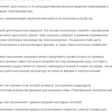
ствляют деятельность по репродуктивному воспроизведению информации о
укцию трансформатора.
ить предлагаемую практическую работу по изучению устройства
ьной деятельностью учащихся. На основе полученных знаний о трехфазном
ки могут выполнить проект либо написать реферат о влиянии переменного
ческие проблемы производства электроэнергии». На данном этапе дети
 полученные в школьном курсе физики, а также самостоятельно применяют
ового мышления учащимся можно предложить провести игру по примеру
еся должны самостоятельно разработать ход проведения игры, составить
ольников осуществляется перенос имеющихся знаний в новую ситуацию, так ка
ть дополнительную литературу из области физики и электротехники.
 ток» изучается во второй четверти. На изучение подраздела
 поэтому количество времени для изучения темы «Переменный электрически
ы или объяснения с демонстрацией наглядных пособий.
ов можно порекомендовать использование плакатов, схем (установки для