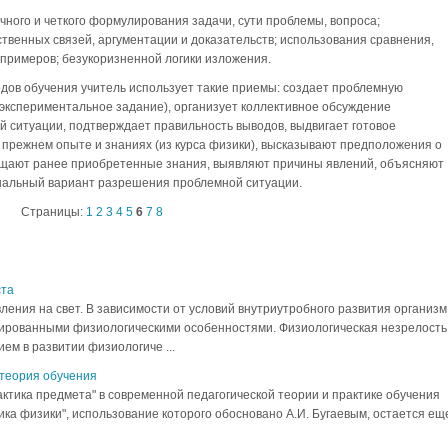
ного и четкого формулирования задачи, сути проблемы, вопроса;
твенных связей, аргументации и доказательств; использования сравнения,
 примеров; безукоризненной логики изложения.
дов обучения учитель использует такие приемы: создает проблемную
, экспериментальное задание), организует коллективное обсуждение
 ситуации, подтверждает правильность выводов, выдвигает готовое
 прежнем опыте и знаниях (из курса физики), высказывают предположения о
бщают ранее приобретенные знания, выявляют причины явлений, объясняют
нальный вариант разрешения проблемной ситуации.
Страницы:
1
2
3
4
5
6
7
8
ста
ления на свет. В зависимости от условий внутриутробного развития организм
ированными физиологическими особенностями. Физиологическая незрелость
ем в развитии физиологиче ...
 теория обучения
ктика предмета" в современной педагогической теории и практике обучения
ка физики", использование которого обосновано А.И. Бугаевым, остается ещ