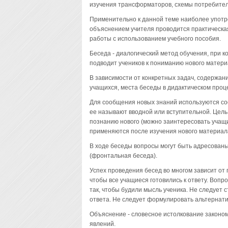
изучения трансформаторов, схемы потребителе
Применительно к данной теме наиболее употре
объяснением учителя проводится практическа
работы с использованием учебного пособия.
Беседа - диалогический метод обучения, при 
подводит учеников к пониманию нового матери
В зависимости от конкретных задач, содержан
учащихся, места беседы в дидактическом проц
Для сообщения новых знаний используются со
ее называют вводной или вступительной. Цель 
познанию нового (можно заинтересовать учащ
применяются после изучения нового материал
В ходе беседы вопросы могут быть адресованы
(фронтальная беседа).
Успех проведения бесед во многом зависит от 
чтобы все учащиеся готовились к ответу. Воп
так, чтобы будили мысль ученика. Не следует
ответа. Не следует формулировать альтернати
Объяснение - словесное истолкование законом
явлений.