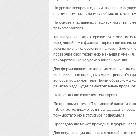
На уровне воспроизведения школьники осуще
переменном токе, или могут объяснить констр
На основе этих данных учащиеся могут выполн
трансформатора.
Третий уровень характеризуется самостоятел
токе, линейном и фазном напряжении школьни
тока на жизнь человека или на тему «Экологи
проверяют свои технические знания и умения,
приобретенные на уроке знания и умения.
Для формирования технологического и аналог
телевизионной передачи «Брейн-ринг». Учащи
вопросы по данной теме. Таким образом, у шк
ребятам надо будет самостоятельно проработа
Планирование изучения темы урока.
По программе тема «Переменный электрический
«Электротехника» отводиться двадцать часов,
ток» достаточно в структуре подраздела.
Преподавание может проходить в форме бесед
Для актуализации имеющихся знаний школьник