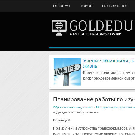
ГЛАВНАЯ
НОВОЕ
ПОПУЛЯРНОЕ
Ученые объяснили, к
жизнь
Ключ к долголетию: почему в
риск преждевременной смерт
Планирование работы по изу
Образование и педагогика
»
Методика преподавания по
подраздела «Электротехника»
Страница 6
При изучении устройства трансформатора учащ
идентифицируют изучаемые явления путем сра