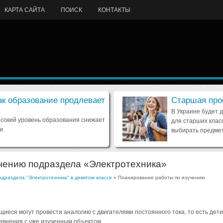
КАРТА САЙТА
ПОИСК
КОНТАКТЫ
ак образование продлевает
Старшая про
В Украине будет 
ысокий уровень образования снижает
для старших клас
и.
выбирать предмет
чению подраздела «Электротехника»
драздела "Электротехника" в девятом классе
» Планирование работы по изучению
иеся могут провести аналогию с двигателями постоянного тока, то есть дети
внения с уже изученным объектом.