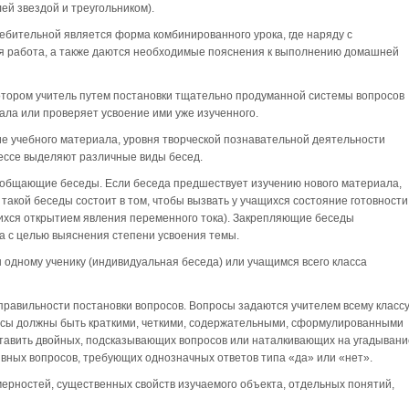
й звездой и треугольником).
бительной является форма комбинированного урока, где наряду с
я работа, а также даются необходимые пояснения к выполнению домашней
котором учитель путем постановки тщательно продуманной системы вопросов
ала или проверяет усвоение ими уже изученного.
ие учебного материала, уровня творческой познавательной деятельности
ессе выделяют различные виды бесед.
общающие беседы. Если беседа предшествует изучению нового материала,
такой беседы состоит в том, чтобы вызвать у учащихся состояние готовности
ихся открытием явления переменного тока). Закрепляющие беседы
а с целью выяснения степени усвоения темы.
 одному ученику (индивидуальная беседа) или учащимся всего класса
правильности постановки вопросов. Вопросы задаются учителем всему классу
росы должны быть краткими, четкими, содержательными, сформулированными
 ставить двойных, подсказывающих вопросов или наталкивающих на угадывани
вных вопросов, требующих однозначных ответов типа «да» или «нет».
ерностей, существенных свойств изучаемого объекта, отдельных понятий,