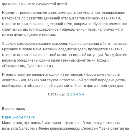
функциональных возможностей детей.
Наряду с тренировочными занятиями должное место при планировании
материала по развитию движений отводится тематическим занятиям,
которые строятся на определенной теме, например обучению элементов
спортивных игр или подведенное к определенной теме, например «что
можно делать руками и ногами».
С целью совершенствования освоенных ранее движений в беге, прыжках,
бросании и ловле мяча, метании предметов вдаль проводятся занятия,
которые строятся на целостной сюжетно-игровой ситуации. Все действия
ребенка объединены одним единственным сюжетом («Поход»,
«Пожарники», Туристы» и т.д.).
Игровые занятия являются одной из интересных форм деятельности
дошкольников, так как они служат естественной формой передачи детям
необходимого объема знаний и умений в области физической культуры.
Страницы:
1
2
3
4
5
6
Еще по теме:
Идея школы Френе
Мастерская, где главный материал – фантазия В литературе склонны
называть Селестена Френе революционером. Селестен Френе ответил на