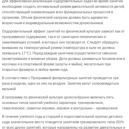
Для эффективной реализации оздоровительных задач во время занятий
необходимо создать оптимальный режим двигательной активности детей,
способствующий нормализации всех функциональных процессов в
организме. Объем физической нагрузки должен быть адекватен
возрастным и индивидуальным возможностям дошкольников.
Оздоровительный эффект занятий по физической культуре зависит как от
программного содержания, так и от санитарно-гигиенических и
закаливающих условий, в которых оно проводится. Следует обращать
внимание на температурный режим (температура в зале не должна
превышать 17°С). Перед каждым занятием осуществляется сквозное
проветривание и влажная уборка. Дети должны заниматься босиком или в
носочках и в спортивной форме (шорты и майка), желательно при
открытых фрамугах в любое время года.
В соответствии с Программой физкультурные занятия проводятся три
раза в неделю, одно из них на воздухе. Занятия могут сопровождаться
музыкой.
В программу по физической культуре целесообразно включать пять
основных типов занятий учебного характера: тренировочное,
тематическое, сюжетно-игровое, игровое и контрольно – проверочное.
В течение учебного года в старшей и подготовительной группах детского
сада значительное место отводится занятиям тренировочного типа (50%
от всех других занятий), которые направлены на развитие двигательных и