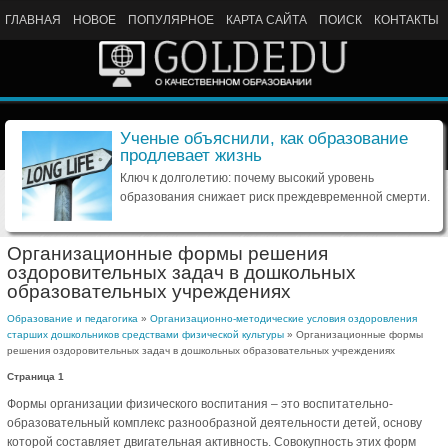
ГЛАВНАЯ
НОВОЕ
ПОПУЛЯРНОЕ
КАРТА САЙТА
ПОИСК
КОНТАКТЫ
Ученые объяснили, как образование
продлевает жизнь
Ключ к долголетию: почему высокий уровень
образования снижает риск преждевременной смерти.
Организационные формы решения
оздоровительных задач в дошкольных
образовательных учреждениях
Образование и педагогика
»
Организационно-методические условия оздоровления
старших дошкольников средствами физической культуры
» Организационные формы
решения оздоровительных задач в дошкольных образовательных учреждениях
Страница 1
Формы организации физического воспитания – это воспитательно-
образовательный комплекс разнообразной деятельности детей, основу
которой составляет двигательная активность. Совокупность этих форм