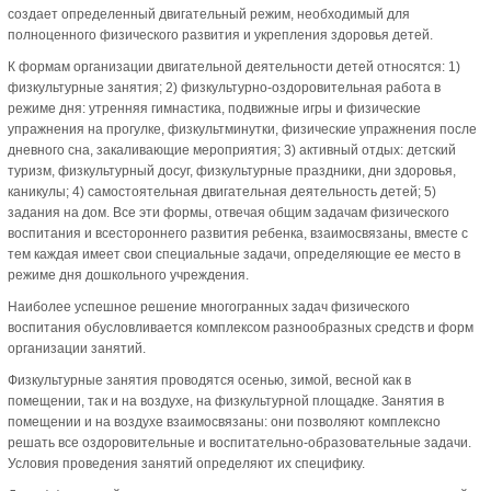
создает определенный двигательный режим, необходимый для
полноценного физического развития и укрепления здоровья детей.
К формам организации двигательной деятельности детей относятся: 1)
физкультурные занятия; 2) физкультурно-оздоровительная работа в
режиме дня: утренняя гимнастика, подвижные игры и физические
упражнения на прогулке, физкультминутки, физические упражнения после
дневного сна, закаливающие мероприятия; 3) активный отдых: детский
туризм, физкультурный досуг, физкультурные праздники, дни здоровья,
каникулы; 4) самостоятельная двигательная деятельность детей; 5)
задания на дом. Все эти формы, отвечая общим задачам физического
воспитания и всестороннего развития ребенка, взаимосвязаны, вместе с
тем каждая имеет свои специальные задачи, определяющие ее место в
режиме дня дошкольного учреждения.
Наиболее успешное решение многогранных задач физического
воспитания обусловливается комплексом разнообразных средств и форм
организации занятий.
Физкультурные занятия проводятся осенью, зимой, весной как в
помещении, так и на воздухе, на физкультурной площадке. Занятия в
помещении и на воздухе взаимосвязаны: они позволяют комплексно
решать все оздоровительные и воспитательно-образовательные задачи.
Условия проведения занятий определяют их специфику.