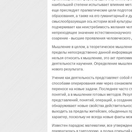
наибольшей степени испытывает влияние метас
еще преследует прагматические цели подготов
образования, а также на его гуманитарный и д
смыслообразующая ось истории всей культуры
подчеркивает как неистребимость желания чело
непреходящее значение естественнонаучного з
озарение - высшие проявления человеческого 
Мышление в целом, а теоретическое мышление 
пределы непосредственно данной информации
нельзя относить к мышлению, это акт припоми
деятельности научения. Определение мышлени
нового результата.
Учение как деятельность представляет собой
способами оперирования ими через ознакомле
переносе на новые задачи. Последнее часто ст
понятий, а в мышлении готовых методов. Резу
представлений, понятий, операций, а создани
обнаруживают новые свойства действительнос
выходить за пределы житейских, обыденных пр
характер, поскольку не всегда новые факты мо
Известен парадокс математики, все утвержден
превратилась в тавтологию, а полна открытий 