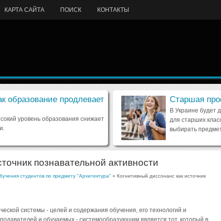
КАРТА САЙТА
ПОИСК
КОНТАКТЫ
ак образование продлевает
Старшая про
В Украине будет 
ысокий уровень образования снижает
для старших клас
и.
выбирать предмет
сточник познавательной активности
бучения студентов по предмету "Архитектура"
» Когнитивный диссонанс как источник
еской системы - целей и содержания обучения, его технологий и
подавателей и обучаемых - системообразующим является тот, который в