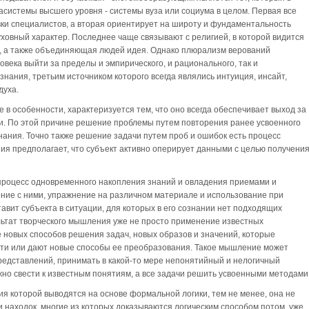
истемы высшего уровня - системы вуза или социума в целом. Первая все
ки специалистов, а вторая ориентирует на широту и фундаментальность
уховный характер. Последнее чаще связывают с религией, в которой видится
, а также объединяющая людей идея. Однако плюрализм верований
века выйти за пределы и эмпирического, и рационального, так и
нания, третьим источником которого всегда являлись интуиция, инсайт,
духа.
в особенности, характеризуется тем, что оно всегда обеспечивает выход за
. По этой причине решение проблемы путем повторения ранее усвоенного
нания. Точно также решение задачи путем проб и ошибок есть процесс
я предполагает, что субъект активно оперирует данными с целью получени
 процесс одновременного накопления знаний и овладения приемами и
ние с ними, упражнение на различном материале и использование при
авит субъекта в ситуации, для которых в его сознании нет подходящих
льтат творческого мышления уже не просто применение известных
е новых способов решения задач, новых образов и значений, которые
ти или дают новые способы ее преобразования. Такое мышление может
едставлений, принимать в какой-то мере непонятийный и нелогичный
жно свести к известным понятиям, а все задачи решить усвоенными методами
ия которой выводятся на основе формальной логики, тем не менее, она не
и находок, многие из которых доказываются логическим способом потом, уже