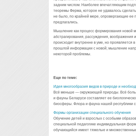
задним числом. Наиболее впечатляющим подтв
теоремы Ферма, которое не удавалось сделать 
не было, по крайней мере, опровергающие ее 
предлагались.
Мышление как процесс формирования новой м
абстрагирования, рассуждения, воображения и
происходит внутренне в уме, но проявляется 
прошлой информации с новой; мышление напра
некоторой проблемы.
Еще по теме:
Идея многообразия видов в природе и необхо
Всё меньше — окружающей природы. Всё больш
и фауны Беларуси составляет ее биологическо
биосферы. Флора и фауна нашей республики ск
Формы организации специального обучения
Обучение детей и взрослых с особыми образо
специальной педагогике индивидуальная форм
обучающийся имеет тяжелые и множественные н