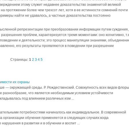
ерждением этому служит недавнее доказательство знаменитой великой
на протяжении более чем трехсот лет, хотя в ее истинности сомнений почти
примеры найти не удавалось, а частные доказательства постоянно
ысленной репрезентации при преобразовании информации путем суждения,
 разрешения проблем, характеризуется тремя моментами: оно когнитивно, т.е
в поведении и деятельности; это процесс манипуляции знаниями, объединени
вленно, его результаты проявляются в поведении при разрешении
Страницы:
1
2
3
4
5
димости их охраны
е — окружающей среды. Р. Рождественский. Совокупность всех видов флор
е разнообразие, что является необходимым условием устойчивости
ладывалась под влиянием различных изм ...
вательными потребностями начиналось как индивидуальное. В современной
а организации обучения применяется в следующих случаях:когда
арушения в развитии и в обучении и воспит ...