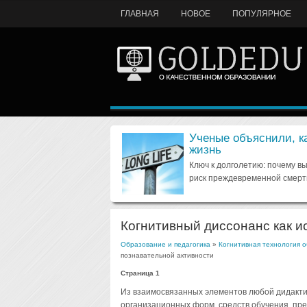
ГЛАВНАЯ
НОВОЕ
ПОПУЛЯРНОЕ
Ученые объяснили, к
жизнь
Ключ к долголетию: почему в
риск преждевременной смерт
Когнитивный диссонанс как и
Образование и педагогика
»
Когнитивная технология о
познавательной активности
Страница 1
Из взаимосвязанных элементов любой дидактич
организационных форм, средств обучения, пре