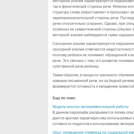
Моторная алалия характеризуется недоразвити
так и фонетической стороны речи. Ребенок ис
структуру слова (переставляет и пропускает з
звукопроизносительной стороны речи. Послед
речи относительно сохранно. Однако, при спе
особенно ее семантической стороны (обычно з
моторной алалии наблюдаются также нарушен
Сенсорная алалия характеризуется нарушени
сенсорной алалии отмечается недостаточность
поэтому ребенок не понимает обращенной к не
речи. Это связано с тем, что развитие поним
собственной речи ребенка.
Таким образом, в процессе школьного обучен
навыков письменной речи; из-за бедной речев
формируется готовность к овладению грамотой
Еще по теме:
Модель опытно-экспериментальной работы
В данном параграфе раскрывается логика опыт
дается краткая характеристика используемых 
готовности педагогов к использованию эксперим
Опыт проведения олимпиад по социальной ра