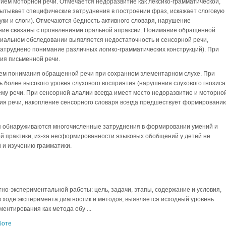
ем моторной речи. Отмечается недоразвитие как лексико-грамматической,
пытывает специфические затруднения в построении фраз, искажает слоговую
вуки и слоги). Отмечаются бедность активного словаря, нарушение
ние связаны с проявлениями оральной апраксии. Понимание обращенной
циальном обследовании выявляется недостаточность и сенсорной речи,
атруднено понимание различных логико-грамматических конструкций). При
ия письменной речи.
ем понимания обращенной речи при сохранном элементарном слухе. При
 более высокого уровня слухового восприятия (нарушения слухового гнозиса)
му речи. При сенсорной алалии всегда имеет место недоразвитие и моторно
ания речи, накопление сенсорного словаря всегда предшествует формировани
ия обнаруживаются многочисленные затруднения в формировании умений и
ой практики, из-за несформированности языковых обобщений у детей не
 и изучению грамматики.
но-экспериментальной работы: цель, задачи, этапы, содержание и условия,
в ходе эксперимента диагностик и методов; выявляется исходный уровень
ентирования как метода обу ...
боте