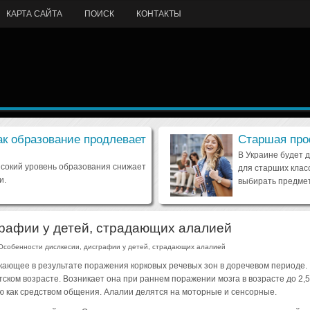
КАРТА САЙТА
ПОИСК
КОНТАКТЫ
ак образование продлевает
Старшая про
В Украине будет 
ысокий уровень образования снижает
для старших клас
и.
выбирать предмет
графии у детей, страдающих алалией
Особенности дислкесии, дисграфии у детей, страдающих алалией
кающее в результате поражения корковых речевых зон в доречевом периоде.
тском возрасте. Возникает она при раннем поражении мозга в возрасте до 2,5
чью как средством общения. Алалии делятся на моторные и сенсорные.