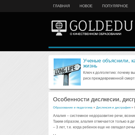
ГЛАВНАЯ
НОВОЕ
ПОПУЛЯРНОЕ
Ученые объяснили, к
жизнь
Ключ к долголетию: почему в
риск преждевременной смерт
Особенности дислкесии, дис
Образование и педагогика
»
Дислексия и дисграфия
» 
Алалия – системное недоразвитие речи, возни
Таким образом, алалия отмечается только в де
– 3 лет, т.е. когда ребенок еще не овладел ре