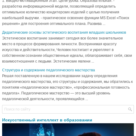
1. Вводно-мотивационный этап: Цели урока: Образовательная: -
разработка информационной модели, позволяющей определить
оптимальное количество кондитерских изделий с целью получения
наибольшей выручки. - практическое освоение функции MS Excel «Поиск
решения» для построения оптимального плана. Развива ...
Дидактические основы эстетического воспитания младших школьников
Эстетическое воспитание занимает сегодня все более значительное
место в процессе формирования личности. Воспринимая красоту
искусства и действительности, Человек постигает и укрепляет в
собственном сознании общественные идеалы, облагораживает себя, свои
взаимоотношения с людьми. Эстетические явлени ...
Структура и содержание педагогического мастерства
Решая поставленную в нашем исследовании задачу определения
педагогического мастерства, его структуры и содержания, мы обратились к
понятиям «педагогическое мастерство», «профессиональная готовность
педагога». Педагогическое мастерство — это высший уровень
педагогической деятельности, проявляющийся ...
Искусственный интеллект в образовании