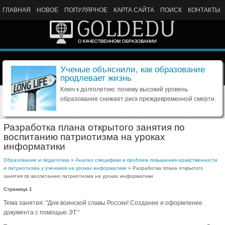
ГЛАВНАЯ
НОВОЕ
ПОПУЛЯРНОЕ
КАРТА САЙТА
ПОИСК
КОНТАКТЫ
Ученые объяснили, как образование
продлевает жизнь
Ключ к долголетию: почему высокий уровень
образования снижает риск преждевременной смерти.
Разработка плана открытого занятия по
воспитанию патриотизма на уроках
информатики
Образование и педагогика
»
Анализ специфики и проблем повышения нравственности
и патриотизма у учеников на уроках информатики
» Разработка плана открытого
занятия по воспитанию патриотизма на уроках информатики
Страница 1
Тема занятия: "Дни воинской славы России! Создание и оформление
документа с помощью ЭТ."