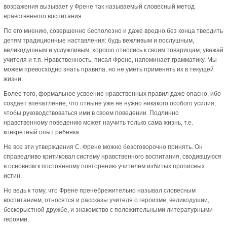
возражения вызывает у Френе так называемый словесный метод
нравственного воспитания.
По его мнению, совершенно бесполезно и даже вредно без конца твердить
детям традиционные наставления: будь вежливым и послушным,
великодушным и услужливым, хорошо относись к своим товарищам, уважай
учителя и т.п. Нравственность, писал Френе, напоминает грамматику. Мы
можем превосходно знать правила, но не уметь применять их в текущей
жизни.
Более того, формальное усвоение нравственных правил даже опасно, ибо
создает впечатление, что отныне уже не нужно никакого особого усилия,
чтобы руководствоваться ими в своем поведении. Подлинно
нравственному поведению может научить только сама жизнь, т.е.
конкретный опыт ребенка.
Не все эти утверждения С. Френе можно безоговорочно принять. Он
справедливо критиковал систему нравственного воспитания, сводившуюся
в основном к постоянному повторению учителем избитых прописных
истин.
Но ведь к тому, что Френе пренебрежительно называл словесным
воспитанием, относятся и рассказы учителя о героизме, великодушии,
бескорыстной дружбе, и знакомство с положительными литературными
героями.