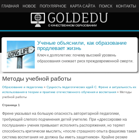
ГЛАВНАЯ
НОВОЕ
ПОПУЛЯРНОЕ
КАРТА САЙТА
ПОИСК
КОНТАКТЫ
Ученые объяснили, как образование
продлевает жизнь
Ключ к долголетию: почему высокий уровень
образования снижает риск преждевременной смерти.
Методы учебной работы
Образование и педагогика
»
Сущность педагогических идей С. Френе и актуальность их
использования в теории и практике отечественного обучения и воспитания
» Методы
учебной работы
Страница 1
Френе указывал на большую опасность авторитарной педагогики,
требующей слепого подчинения детей учителю. При «дрессировке на
послушание» ученик привыкает исполнять распоряжения, но теряет
способность критически мыслить; «после страшного опыта фашизма такая
система воспитания не должна бы иметь защитников». Крайне резкие