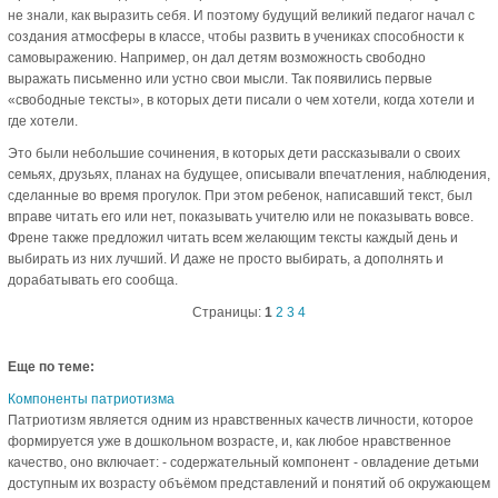
не знали, как выразить себя. И поэтому будущий великий педагог начал с
создания атмосферы в классе, чтобы развить в учениках способности к
самовыражению. Например, он дал детям возможность свободно
выражать письменно или устно свои мысли. Так появились первые
«свободные тексты», в которых дети писали о чем хотели, когда хотели и
где хотели.
Это были небольшие сочинения, в которых дети рассказывали о своих
семьях, друзьях, планах на будущее, описывали впечатления, наблюдения,
сделанные во время прогулок. При этом ребенок, написавший текст, был
вправе читать его или нет, показывать учителю или не показывать вовсе.
Френе также предложил читать всем желающим тексты каждый день и
выбирать из них лучший. И даже не просто выбирать, а дополнять и
дорабатывать его сообща.
Страницы:
1
2
3
4
Еще по теме:
Компоненты патриотизма
Патриотизм является одним из нравственных качеств личности, которое
формируется уже в дошкольном возрасте, и, как любое нравственное
качество, оно включает: - содержательный компонент - овладение детьми
доступным их возрасту объёмом представлений и понятий об окружающем