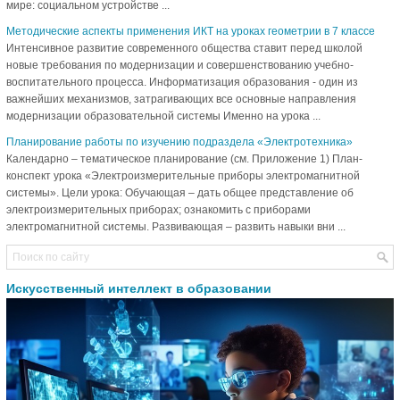
мире: социальном устройстве ...
Методические аспекты применения ИКТ на уроках геометрии в 7 классе
Интенсивное развитие современного общества ставит перед школой
новые требования по модернизации и совершенствованию учебно-
воспитательного процесса. Информатизация образования - один из
важнейших механизмов, затрагивающих все основные направления
модернизации образовательной системы Именно на урока ...
Планирование работы по изучению подраздела «Электротехника»
Календарно – тематическое планирование (см. Приложение 1) План-
конспект урока «Электроизмерительные приборы электромагнитной
системы». Цели урока: Обучающая – дать общее представление об
электроизмерительных приборах; ознакомить с приборами
электромагнитной системы. Развивающая – развить навыки вни ...
Искусственный интеллект в образовании