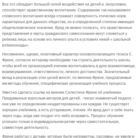
Все это обладает большой силой воздействия на детей и, безусловно,
способствует нравственному воспитанию. Содержание так называемого
словесного воспитания всегда отражает совокупность этических норм,
характерных для данного общества, но в определенной степени имеющих
общечеловеческое значение. Вряд ли можно полагать, что нравственные
представления и черты гражданского самосознания могут сложиться у
ребенка лишь на основе его личного опыта в условиях некой « школьной
робинзонады».
Несомненен, однако, позитивный характер основополагающего тезиса С.
Френе, согласно которому необходимо так строить деятельность школы,
чтобы всей ее организацией ученики воспитывались в духе взаимопомощи,
взаимоуважения, ответственности, личного достоинства. Значительный
вклад в реализацию этих целей вносят, по мнению Френе, предлагаемые
им методы обучения, специфическая организация учебного процесса.
Уместно сделать ссылку на мнение Селестена Френе об учебниках.
Придуманные взрослым автором для детей, - писал знаменитый педагог, -
они уже по определению неадаптированны к их нуждам. Не существует
хороших учебников, а есть устаревшие, плохие. Их вред даст о себе знать
через годы, когда уже поздно что-либо исправить. Процесс обучения
успешен только в индивидуальном ритме через самостоятельную,
совместную деятельность.
Френе работал с детьми, которые были неграмотны, пассивны, не умели и