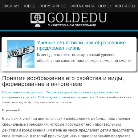
ГЛАВНАЯ
НОВОЕ
ПОПУЛЯРНОЕ
КАРТА САЙТА
ПОИСК
КОНТАКТЫ
Ученые объяснили, как образование
продлевает жизнь
Ключ к долголетию: почему высокий уровень
образования снижает риск преждевременной смерти.
Понятия воображения его свойства и виды,
формирование в онтогенезе
Образование и педагогика
»
Творческая деятельность как средство развития
воображения у детей с ОНР младшего школьного возраста
» Понятия воображения его
свойства и виды, формирование в онтогенезе
Страница 6
В условиях учебной деятельности к воображению ребенка предъявляют
специальные требования, которые побуждают его к произвольным
действиям воображения. Учитель на уроке предлагает детям представить
себе ситуацию, в которой происходят некие преобразования предметов,