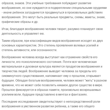
образов, знаков. Эти учебные требования побуждают развитие
воображения, но они нуждаются в подкреплении специальными орудиями
- иначе ребенок затрудняется продвинуться в произвольных действиях
воображения. Это могут быть реальные предметы, схемы, макеты, знаки,
графические образы и др.
Итак, благодаря воображению человек творит, разумно планирует свою
деятельность и управляет ею.
Таким образом, при классификации видов воображения исходят из двух
основных характеристик. Это степень проявления волевых усилий и
степень активности, или осознанности.
Воображение человека всегда выступает как отражение свойств его
личности, его психологического состояния. Почти вся человеческая
материальная и духовная культура является продуктом воображения и
творчества людей. Воображение выводит человека за пределы его
сиюминутного существования, напоминает ему о прошлом, открывает
будущее. Обладая богатым воображением, человек может “жить” в разном
времени, что не может себе позволить никакое другое существо в мире.
Прошлое фиксируется в образах памяти, произвольно воскрешаемых
усилием воли, будущее представлено в мечтах и фантазиях.
Последние исследования свидетельствуют о непосредственной роли
воображения в умственном развитии ребенка, а также его общего