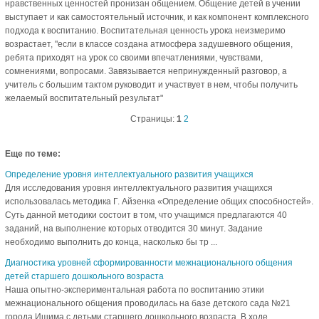
нравственных ценностей пронизан общением. Общение детей в учении
выступает и как самостоятельный источник, и как компонент комплексного
подхода к воспитанию. Воспитательная ценность урока неизмеримо
возрастает, "если в классе создана атмосфера задушевного общения,
ребята приходят на урок со своими впечатлениями, чувствами,
сомнениями, вопросами. Завязывается непринужденный разговор, а
учитель с большим тактом руководит и участвует в нем, чтобы получить
желаемый воспитательный результат"
Страницы:
1
2
Еще по теме:
Определение уровня интеллектуального развития учащихся
Для исследования уровня интеллектуального развития учащихся
использовалась методика Г. Айзенка «Определение общих способностей».
Суть данной методики состоит в том, что учащимся предлагаются 40
заданий, на выполнение которых отводится 30 минут. Задание
необходимо выполнить до конца, насколько бы тр ...
Диагностика уровней сформированности межнационального общения
детей старшего дошкольного возраста
Наша опытно-экспериментальная работа по воспитанию этики
межнационального общения проводилась на базе детского сада №21
города Ишима с детьми старшего дошкольного возраста. В ходе