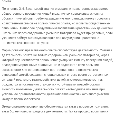
опыта.
По мнению З.И. Васильевой знания о морали и нравственном характере
общественного поведения людей в различных социальных условиях
обогатят личный опыт ребенка, раздвинут его границы, помогут осознать
нравственный смысл не только личного опыта, но и опыта общественных
отношений. Наиболее продуктивным воспитание нравственных ценностей
школьника через содержание учебного материала будет при условии, если
учащиеся займут активную позицию при обсуждении нравственно-
политических вопросов на уроке.
Формированию нравственного опыта способствует деятельность. Учебная
деятельность богата не только содержанием учебного материала, через
который осуществляется приобщение учащихся к опыту поведения людей,
овладение моральными знаниями, но и содержит в себе большие
возможности для организации и построения опыта практических
отношений детей, создания специальных и в то же время естественных
ситуаций реального взаимодействия детей, в которых новые мотивы
рождаются и постепенно становятся устойчивыми потребностями
личности школьника. Деятельность окажет необходимое влияние при
условии её организованности, целенаправленности и активного участия
каждого члена коллектива.
Эмоциональное восприятие обеспечивается как и в процессе познания,
так и более полно в процессе деятельности. Так же процесс воспитания