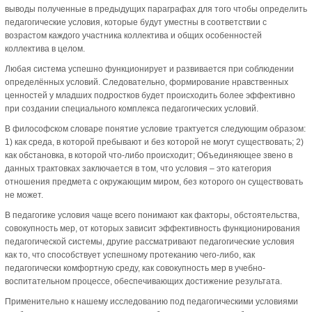
выводы полученные в предыдущих параграфах для того чтобы определить
педагогические условия, которые будут уместны в соответствии с
возрастом каждого участника коллектива и общих особенностей
коллектива в целом.
Любая система успешно функционирует и развивается при соблюдении
определённых условий. Следовательно, формирование нравственных
ценностей у младших подростков будет происходить более эффективно
при создании специального комплекса педагогических условий.
В философском словаре понятие условие трактуется следующим образом:
1) как среда, в которой пребывают и без которой не могут существовать; 2)
как обстановка, в которой что-либо происходит; Объединяющее звено в
данных трактовках заключается в том, что условия – это категория
отношения предмета с окружающим миром, без которого он существовать
не может.
В педагогике условия чаще всего понимают как факторы, обстоятельства,
совокупность мер, от которых зависит эффективность функционирования
педагогической системы, другие рассматривают педагогические условия
как то, что способствует успешному протеканию чего-либо, как
педагогически комфортную среду, как совокупность мер в учебно-
воспитательном процессе, обеспечивающих достижение результата.
Применительно к нашему исследованию под педагогическими условиями