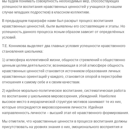
мы будем понимать совокупность необходимых мер, способствующих
успешности воспитания нравственных ценностей у учащихся (в нашем
случае младших подростков) в классном коллективе.
В предыдущем параграфе нами был раскрыт процесс воспитания
нравственных ценностей, были выявлены его составляющие и этапы. Но
успешность данного процесса ясным образом зависит от определённых
условий.
Т.Е. Конникова выделяет два главных условия успешности нравственного
становления школьника:
1) атмосфера коллективной жизни, общности стремлений к общественно
ценным целям деятельности; возникающая в этой атмосфере общность
нравственных ценностей становится источником образования личных
нравственных ориентаций у каждого, становится опорой в перестройке
отношения к самому себе и к своим качествам.
2) идейное морально-политическое воспитание, систематическая работа
по воспитанию у школьников мировоззрения, убеждений. Наиболее
высокое место в иерархической структуре мотивов занимают те из них,
которые опосредуются мировоззрением личности. Идейная
направленность личности – высший этап её нравственного формирования.
Мы отметили, что нравственные ценности в процессе воспитания должны
присутствовать на уровнях знания о них, эмоционального восприятия и