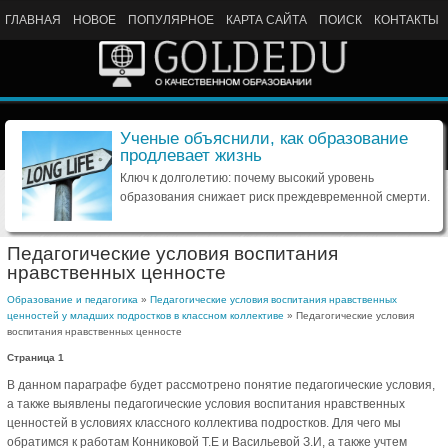
ГЛАВНАЯ
НОВОЕ
ПОПУЛЯРНОЕ
КАРТА САЙТА
ПОИСК
КОНТАКТЫ
Ученые объяснили, как образование
продлевает жизнь
Ключ к долголетию: почему высокий уровень
образования снижает риск преждевременной смерти.
Педагогические условия воспитания
нравственных ценносте
Образование и педагогика
»
Педагогические условия воспитания нравственных
ценностей у младших подростков в классном коллективе
» Педагогические условия
воспитания нравственных ценносте
Страница 1
В данном параграфе будет рассмотрено понятие педагогические условия,
а также выявлены педагогические условия воспитания нравственных
ценностей в условиях классного коллектива подростков. Для чего мы
обратимся к работам Конниковой Т.Е и Васильевой З.И, а также учтем