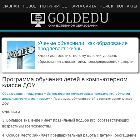
ГЛАВНАЯ
НОВОЕ
ПОПУЛЯРНОЕ
КАРТА САЙТА
ПОИСК
КОНТАКТЫ
Ученые объяснили, как образование
продлевает жизнь
Ключ к долголетию: почему высокий уровень
образования снижает риск преждевременной смерти.
Программа обучения детей в компьютерном
классе ДОУ
Образование и педагогика
»
Использование компьютерных программ при обучении
дошкольников чтению и письму
» Программа обучения детей в компьютерном классе
ДОУ
Страница 3
3. Большое значение имеет правильный подбор игр, соответствующих
возрастным возможностям.
4. Особое место занимает предварительная работа с детьми (обогащение