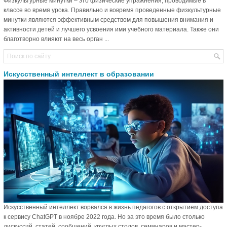
Физкультурные минутки – это физические упражнения, проводимые в
классе во время урока. Правильно и вовремя проведенные физкультурные
минутки являются эффективным средством для повышения внимания и
активности детей и лучшего усвоения ими учебного материала. Также они
благотворно влияют на весь орган ...
Искусственный интеллект в образовании
Искусственный интеллект ворвался в жизнь педагогов с открытием доступа
к сервису ChatGPT в ноябре 2022 года. Но за это время было столько
дискуссий, статей, сообщений, круглых столов, семинаров и мастер-