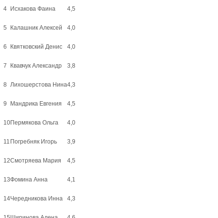
4
Исхакова Фаина
4,5
5
Калашник Алексей
4,0
6
Квятковский Денис
4,0
7
Квавчук Александр
3,8
8
Лихошерстова Нина
4,3
9
Мандрика Евгения
4,5
10
Пермякова Ольга
4,0
11
Погребняк Игорь
3,9
12
Смотряева Мария
4,5
13
Фомина Анна
4,1
14
Чередникова Инна
4,3
15
Ширинова Алена
4,6