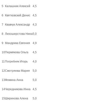
5
Калашник Алексей
4,5
6
Квятковский Денис
4,5
7
Квавчук Александр
4,3
8
Лихошерстова Нина
5,0
9
Мандрика Евгения
4,9
10
Пермякова Ольга
4,5
11
Погребняк Игорь
4,0
12
Смотряева Мария
5,0
13
Фомина Анна
5,0
14
Чередникова Инна
4,5
15
Ширинова Алена
5,0