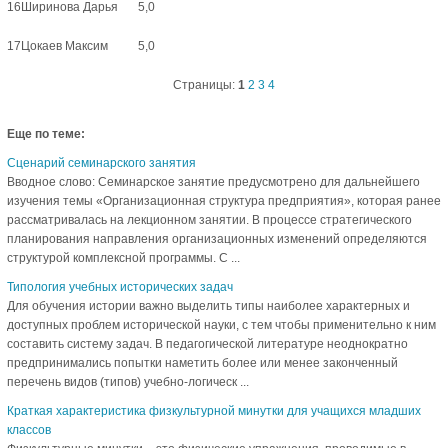
16
Ширинова Дарья
5,0
17
Цокаев Максим
5,0
Страницы:
1
2
3
4
Еще по теме:
Сценарий семинарского занятия
Вводное слово: Семинарское занятие предусмотрено для дальнейшего
изучения темы «Организационная структура предприятия», которая ранее
рассматривалась на лекционном занятии. В процессе стратегического
планирования направления организационных изменений определяются
структурой комплексной программы. С ...
Типология учебных исторических задач
Для обучения истории важно выделить типы наиболее характерных и
доступных проблем исторической науки, с тем чтобы применительно к ним
составить систему задач. В педагогической литературе неоднократно
предпринимались попытки наметить более или менее законченный
перечень видов (типов) учебно-логическ ...
Краткая характеристика физкультурной минутки для учащихся младших
классов