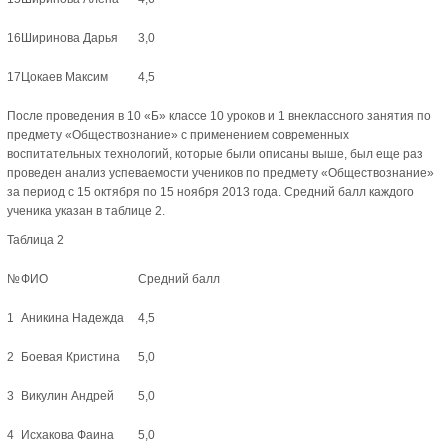
16
Ширинова Дарья
3,0
17
Цокаев Максим
4,5
После проведения в 10 «Б» классе 10 уроков и 1 внеклассного занятия по
предмету «Обществознание» с применением современных
воспитательных технологий, которые были описаны выше, был еще раз
проведен анализ успеваемости учеников по предмету «Обществознание»
за период с 15 октября по 15 ноября 2013 года. Средний балл каждого
ученика указан в таблице 2.
Таблица 2
№
ФИО
Средний балл
1
Аникина Надежда
4,5
2
Боевая Кристина
5,0
3
Викулин Андрей
5,0
4
Исхакова Фаина
5,0