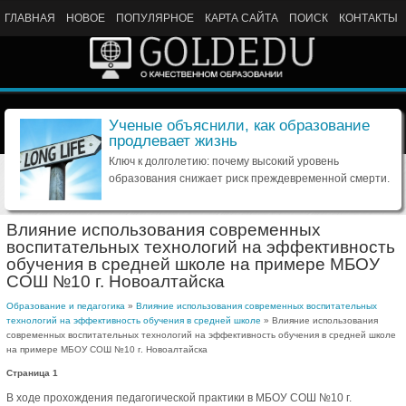
ГЛАВНАЯ
НОВОЕ
ПОПУЛЯРНОЕ
КАРТА САЙТА
ПОИСК
КОНТАКТЫ
Ученые объяснили, как образование
продлевает жизнь
Ключ к долголетию: почему высокий уровень
образования снижает риск преждевременной смерти.
Влияние использования современных
воспитательных технологий на эффективность
обучения в средней школе на примере МБОУ
СОШ №10 г. Новоалтайска
Образование и педагогика
»
Влияние использования современных воспитательных
технологий на эффективность обучения в средней школе
» Влияние использования
современных воспитательных технологий на эффективность обучения в средней школе
на примере МБОУ СОШ №10 г. Новоалтайска
Страница 1
В ходе прохождения педагогической практики в МБОУ СОШ №10 г.