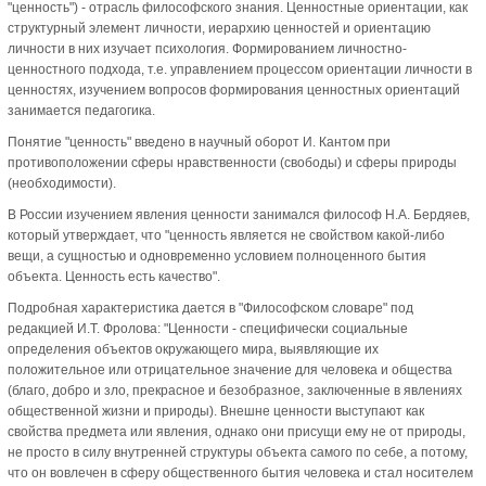
"ценность") - отрасль философского знания. Ценностные ориентации, как
структурный элемент личности, иерархию ценностей и ориентацию
личности в них изучает психология. Формированием личностно-
ценностного подхода, т.е. управлением процессом ориентации личности в
ценностях, изучением вопросов формирования ценностных ориентаций
занимается педагогика.
Понятие "ценность" введено в научный оборот И. Кантом при
противоположении сферы нравственности (свободы) и сферы природы
(необходимости).
В России изучением явления ценности занимался философ Н.А. Бердяев,
который утверждает, что "ценность является не свойством какой-либо
вещи, а сущностью и одновременно условием полноценного бытия
объекта. Ценность есть качество".
Подробная характеристика дается в "Философском словаре" под
редакцией И.Т. Фролова: "Ценности - специфически социальные
определения объектов окружающего мира, выявляющие их
положительное или отрицательное значение для человека и общества
(благо, добро и зло, прекрасное и безобразное, заключенные в явлениях
общественной жизни и природы). Внешне ценности выступают как
свойства предмета или явления, однако они присущи ему не от природы,
не просто в силу внутренней структуры объекта самого по себе, а потому,
что он вовлечен в сферу общественного бытия человека и стал носителем