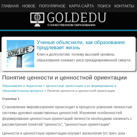
ГЛАВНАЯ
НОВОЕ
ПОПУЛЯРНОЕ
КАРТА САЙТА
ПОИСК
КОНТАКТЫ
Ученые объяснили, как образование
продлевает жизнь
Ключ к долголетию: почему высокий уровень
образования снижает риск преждевременной смерти.
Понятие ценности и ценностной ориентации
Образование и педагогика
»
Ценностные ориентации и их формирование в
образовательном процессе
» Понятие ценности и ценностной ориентации
Страница 1
Становление мировоззрения происходит в процессе усвоения личностью
системы духовно-нравственных ценностей. Изучение особенностей
формирования ценностных ориентаций личности необходимо начинать с
рассмотрения понятий "ценность", "ценностные ориентации".
Ценности и ценностные ориентации изучает аксиология (от греч. axia -