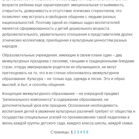
возрасте ребенка еще характеризуют эмоциональная отзывчивость,
открытость, доверчивость и отсутствие этических стереотипов, что
позволяет ему вступать в свободное общение с людьми разных
национальностей. Поэтому одной из главных задач воспитателей
является сформированность у детей дошкольного возраста
доброжелательного, уважительного отношения к представителям других
этнических коллективов, приобщение к культурным ценностям разных
народов .
Образовательные учреждения, имеющие в своем плане один – два
межкультурных праздника с песнями, танцами и традиционными блюдами
стран, откуда эмигрировали родители их обучающихся, не могут
претендовать на то, что в их стенах обосновалось межкультурное
образование. Культура – не только еда, одежда и песни. Это и образ
мыслей, и быт, и способы общения.
Концепция межкультурного образования – не очередной предмет
"регионального компонента" в содержании образования, не
дополнительный урок или праздник. Осознанная необходимость
воспитания детей в уважении культурных различий требует от общества и
государства специальных усилий по проникновению такой педагогики в
жизнь каждой группы детского сада, каждого класса школы, каждой семьи.
Страницы:
1
2
3
4
5
6