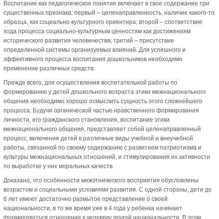
Воспитание как педагогическое понятие включает в свое содержание три
существенных признака: первый – целенаправленность, наличие какого-то
образца, как социально-культурного ориентира; второй – соответствие
хода процесса социально-культурным ценностям как достижениям
исторического развития человечества; третий – присутствие
определенной системы организуемых влияний. Для успешного и
эффективного процесса воспитания дошкольников необходимо
применение различных средств.
Прежде всего, для осуществления воспитательной работы по
формированию у детей дошкольного возраста этики межнационального
общения необходимо хорошо осмыслить сущность этого сложнейшего
процесса. Будучи органической частью нравственного формирования
личности, его гражданского становления, воспитание этики
межнационального общения, представляет собой целенаправленный
процесс, включения детей в различные виды учебной и внеучебной
работы, связанной по своему содержанию с развитием патриотизма и
культуры межнациональных отношений, и стимулирования их активности
по выработке у них моральных качеств.
Доказано, что особенности межэтнического восприятия обусловлены
возрастом и социальными условиями развития. С одной стороны, дети до
6 лет имеют достаточно размытое представление о своей
национальности, в то же время уже в 4 года у ребенка начинает
формироваться отношение к человеку другой национальности. В этом