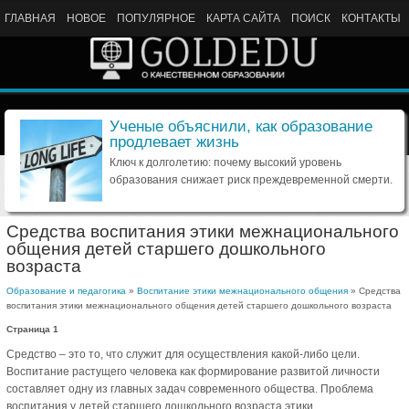
ГЛАВНАЯ
НОВОЕ
ПОПУЛЯРНОЕ
КАРТА САЙТА
ПОИСК
КОНТАКТЫ
Ученые объяснили, как образование
продлевает жизнь
Ключ к долголетию: почему высокий уровень
образования снижает риск преждевременной смерти.
Средства воспитания этики межнационального
общения детей старшего дошкольного
возраста
Образование и педагогика
»
Воспитание этики межнационального общения
» Средства
воспитания этики межнационального общения детей старшего дошкольного возраста
Страница 1
Средство – это то, что служит для осуществления какой-либо цели.
Воспитание растущего человека как формирование развитой личности
составляет одну из главных задач современного общества. Проблема
воспитания у детей старшего дошкольного возраста этики