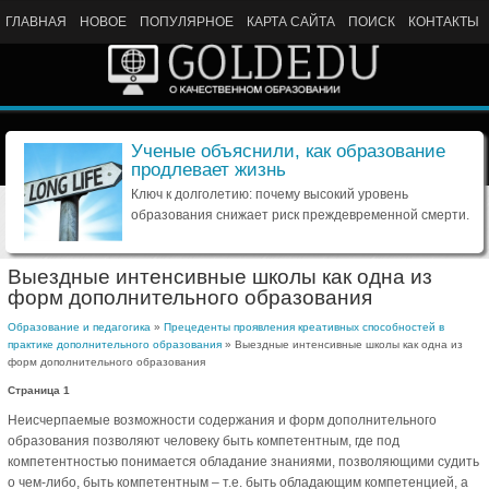
ГЛАВНАЯ
НОВОЕ
ПОПУЛЯРНОЕ
КАРТА САЙТА
ПОИСК
КОНТАКТЫ
Ученые объяснили, как образование
продлевает жизнь
Ключ к долголетию: почему высокий уровень
образования снижает риск преждевременной смерти.
Выездные интенсивные школы как одна из
форм дополнительного образования
Образование и педагогика
»
Прецеденты проявления креативных способностей в
практике дополнительного образования
» Выездные интенсивные школы как одна из
форм дополнительного образования
Страница 1
Неисчерпаемые возможности содержания и форм дополнительного
образования позволяют человеку быть компетентным, где под
компетентностью понимается обладание знаниями, позволяющими судить
о чем-либо, быть компетентным – т.е. быть обладающим компетенцией, а