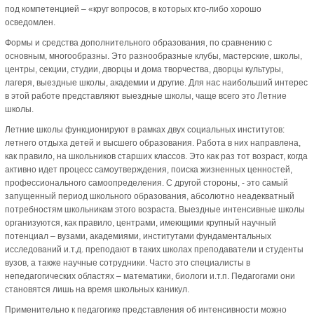
под компетенцией – «круг вопросов, в которых кто-либо хорошо
осведомлен.
Формы и средства дополнительного образования, по сравнению с
основным, многообразны. Это разнообразные клубы, мастерские, школы,
центры, секции, студии, дворцы и дома творчества, дворцы культуры,
лагеря, выездные школы, академии и другие. Для нас наибольший интерес
в этой работе представляют выездные школы, чаще всего это Летние
школы.
Летние школы функционируют в рамках двух социальных институтов:
летнего отдыха детей и высшего образования. Работа в них направлена,
как правило, на школьников старших классов. Это как раз тот возраст, когда
активно идет процесс самоутверждения, поиска жизненных ценностей,
профессионального самоопределения. С другой стороны, - это самый
запущенный период школьного образования, абсолютно неадекватный
потребностям школьникам этого возраста. Выездные интенсивные школы
организуются, как правило, центрами, имеющими крупный научный
потенциал – вузами, академиями, институтами фундаментальных
исследований и.т.д. преподают в таких школах преподаватели и студенты
вузов, а также научные сотрудники. Часто это специалисты в
непедагогических областях – математики, биологи и.т.п. Педагогами они
становятся лишь на время школьных каникул.
Применительно к педагогике представления об интенсивности можно