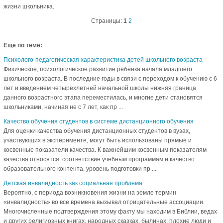
жизни школьника.
Страницы:
1
2
Еще по теме:
Психолого-педагогическая характеристика детей школьного возраста
Физическое, психологическое развитие ребёнка начала младшего
школьного возраста. В последние годы в связи с переходом к обучению с 6
лет и введением четырёхлетней начальной школы нижняя граница
данного возрастного этапа переместилась, и многие дети становятся
школьниками, начиная не с 7 лет, как пр ...
Качество обучения студентов в системе дистанционного обучения
Для оценки качества обучения дистанционных студентов в вузах,
участвующих в эксперименте, могут быть использованы прямые и
косвенные показатели качества. К важнейшим косвенным показателям
качества относятся: соответствие учебным программам и качество
образовательного контента, уровень подготовки пр ...
Детская инвалидность как социальная проблема
Вероятно, с периода возникновения жизни на земле термин
«инвалидность» во все времена вызывал отрицательные ассоциации.
Многочисленные подтверждения этому факту мы находим в Библии, ведах
и других религиозных книгах, народных сказках, былинах: плохие люди и