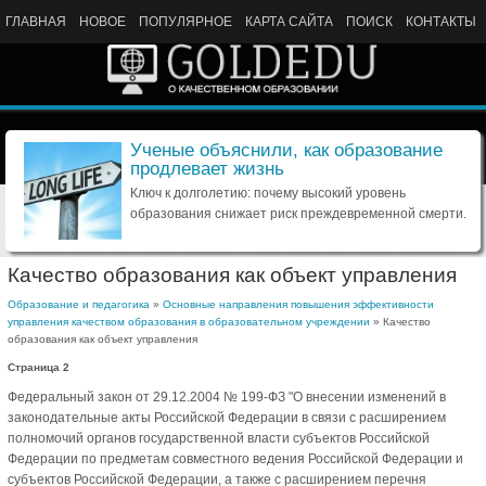
ГЛАВНАЯ
НОВОЕ
ПОПУЛЯРНОЕ
КАРТА САЙТА
ПОИСК
КОНТАКТЫ
Ученые объяснили, как образование
продлевает жизнь
Ключ к долголетию: почему высокий уровень
образования снижает риск преждевременной смерти.
Качество образования как объект управления
Образование и педагогика
»
Основные направления повышения эффективности
управления качеством образования в образовательном учреждении
» Качество
образования как объект управления
Страница 2
Федеральный закон от 29.12.2004 № 199-ФЗ "О внесении изменений в
законодательные акты Российской Федерации в связи с расширением
полномочий органов государственной власти субъектов Российской
Федерации по предметам совместного ведения Российской Федерации и
субъектов Российской Федерации, а также с расширением перечня