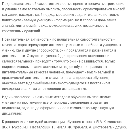
Под познавательной самостоятельностью принято понимать стремление
и умение самостоятельно мыслить, способность ориентироваться в новой
ситуации, находить свой подход к решению задачи, желание не только
понять усваиваемую учебную информацию, но и способы добывания
знаний: критический подход к суждениям других, независимость
собственных суждений.
Познавательная активность и познавательная самостоятельность -
качества, характеризующие интеллектуальные способности учащихся к
учению. Как и другие способности, они проявляются и развиваются в
деятельности. Отсутствие условий для проявления активности и
самостоятельности приводит к тому, что они не развиваются. Только
широкое использование активных методов обучения развивает
интеллектуальные качества человека, побуждает к мыслительной и
практической деятельности с самого начала процесса обучения,
обеспечивает в дальнейшем активность учащегося в постоянном
овладении знаниями и применении их на практике.
Идеи использования активных методов в обучении высказывались
учёными на протяжении всего периода становления и развития
педагогики, задолго до оформления её в самостоятельную научную
дисциплину.
К родоначальникам идей активизации обучения относят Я.А. Коменского,
Ж.-Ж. Руссо, И.Г. Песталоцци, Г. Гегеля, Ф. Фрёбеля, А. Дистервега и других.