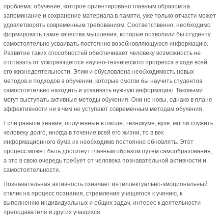
проблема: обучение, которое ориентировано главным образом на
запоминание и сохранение материала в памяти, уже только отчасти может
удовлетворять современным требованиям. Соответственно, необходимо
формировать такие качества мышления, которые позволили бы студенту
самостоятельно усваивать постоянно возобновляющуюся информацию.
Развитие таких способностей обеспечивает человеку возможность не
отставать от ускоряющегося научно-технического прогресса в ходе всей
его жизнедеятельности. Этим и обусловлена необходимость новых
методов и подходов в обучении, которые смогли бы научить студентов
самостоятельно находить и усваивать нужную информацию. Таковыми
могут выступать активные методы обучения. Они не новы, однако в плане
эффективности ни в чем не уступают современным методам обучения.
Если раньше знания, полученные в школе, техникуме, вузе, могли служить
человеку долго, иногда в течение всей его жизни, то в век
информационного бума их необходимо постоянно обновлять. Этот
процесс может быть достигнут главным образом путем самообразования,
а это в свою очередь требует от человека познавательной активности и
самостоятельности.
Познавательная активность означает интеллектуально-эмоциональный
отклик на процесс познания, стремление учащегося к учению, к
выполнению индивидуальных и общих задач, интерес к деятельности
преподавателя и других учащихся.