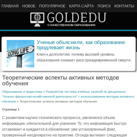
ГЛАВНАЯ
НОВОЕ
ПОПУЛЯРНОЕ
КАРТА САЙТА
ПОИСК
КОНТАКТЫ
Ученые объяснили, как образование
продлевает жизнь
Ключ к долголетию: почему высокий уровень
образования снижает риск преждевременной смерти.
Теоретические аспекты активных методов
обучения
Образование и педагогика
»
Разработка системы учебных занятий по дисциплине
"Анализ финансово-хозяйственной деятельности" с использованием методов активного
обучения
» Теоретические аспекты активных методов обучения
Страница 1
С развитием научно-технического прогресса, увеличился объем
информации, обязательной для усвоения. То, что информация быстро
устаревает и нуждается в обновлении: уже установленный факт,
проверенный неоднократно на практике. Отсюда вытекает следующая