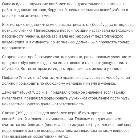
Однако идеи, получившие наиболее последовательное изложение в
работах данных авторов, берут своё начало из высказываний учёных и
мыслителей античного мира.
Всю историю педагогики можно рассматривать как борьбу двух взглядов на
позицию ученика. Приверженцы первой позиции настаивали на исходной
пассивности ученика, рассматривали его как объект педагогического
воздействия, а активность, по их мнению, должен был проявлять только
преподаватель.
Сторонники второй позиции считали ученика, равноправным участником
процесса обучения и отдавали его активности главенствующую роль в
обучении. Вот некоторые взгляды сторонников активности ученика:
Пифагор (VI в. до н. э.) считал, что правильно осуществляемое обучение
должно происходить по обоюдному желанию учителя и ученика.
Демокрит (460-370 до н. э.) придавал огромное значение воспитанию
интеллекта, предлагал формировать у учеников стремление постигнуть
неизвестное, чувство долга и ответственность.
Сократ (399 до н. э.) видел наиболее верный путь проявления
способностей человека в самопознании. Главным его достижением
считается «майевтика» («повивальное искусство») - диалектический спор,
подводящий к истине посредством продуманных наставником вопросов
(так называемый сократовский метод).