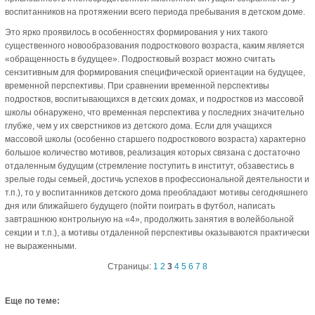
воспитанников на протяжении всего периода пребывания в детском доме.
Это ярко проявилось в особенностях формирования у них такого
существенного новообразования подросткового возраста, каким является
«обращенность в будущее». Подростковый возраст можно считать
сензитивным для формирования специфической ориентации на будущее,
временной перспективы. При сравнении временной перспективы
подростков, воспитывающихся в детских домах, и подростков из массовой
школы обнаружено, что временная перспектива у последних значительно
глубже, чем у их сверстников из детского дома. Если для учащихся
массовой школы (особенно старшего подросткового возраста) характерно
большое количество мотивов, реализация которых связана с достаточно
отдаленным будущим (стремление поступить в институт, обзавестись в
зрелые годы семьей, достичь успехов в профессиональной деятельности и
т.п.), то у воспитанников детского дома преобладают мотивы сегодняшнего
дня или ближайшего будущего (пойти поиграть в футбол, написать
завтрашнюю контрольную на «4», продолжить занятия в волейбольной
секции и т.п.), а мотивы отдаленной перспективы оказываются практически
не выраженными.
Страницы:
1
2
3
4
5
6
7
8
Еще по теме: