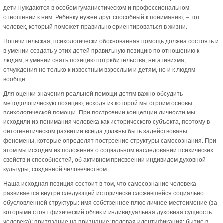
дети нуждаются в особом гуманистическом и профессиональном
отношении к ним. Ребенку нужен друг, способный к пониманию, – тот
человек, который поможет правильно ориентироваться в жизни.
Попечительская, психологически обоснованная помощь должна состоять и
в умении создать у этих детей правильную позицию по отношению к
людям, в умении снять позицию потребительства, негативизма,
отчуждения не только к известным взрослым и детям, но и к людям
вообще.
Для оценки значения реальной помощи детям важно обсудить
методологическую позицию, исходя из которой мы строим основы
психологической помощи. При построении концепции личности мы
исходили из понимания человека как исторического субъекта, поэтому в
онтогенетическом развитии всегда должны быть задействованы
феномены, которые определят построение структуры самосознания. При
этом мы исходим из положения о социальном наследовании психических
свойств и способностей, об активном присвоении индивидом духовной
культуры, созданной человечеством.
Наша исходная позиция состоит в том, что самосознание человека
развивается внутри следующей исторически сложившейся социально
обусловленной структуры: имя собственное плюс личное местоимение (за
которыми стоят физический облик и индивидуальная духовная сущность
человека); притязание на признание: половая идентификация; бытие в