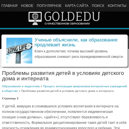
ГЛАВНАЯ
НОВОЕ
ПОПУЛЯРНОЕ
КАРТА САЙТА
ПОИСК
КОНТАКТЫ
Ученые объяснили, как образование
продлевает жизнь
Ключ к долголетию: почему высокий уровень
образования снижает риск преждевременной смерти.
Проблемы развития детей в условиях детского
дома и интерната
Образование и педагогика
»
Процесс интеграции выпускников интернатных учреждений
в общество
» Проблемы развития детей в условиях детского дома и интерната
Страница 3
У детей, живущих в сложившихся условиях воспитания в интернате на
полном государственном обеспечении, появляется иждивенческая
позиция («нам должны», «дайте»), отсутствуют бережливость и
ответственность. Формальное дисциплинирование таких детей таит в себе
опасность отчуждения во взаимоотношениях взрослого и ребенка. Эти