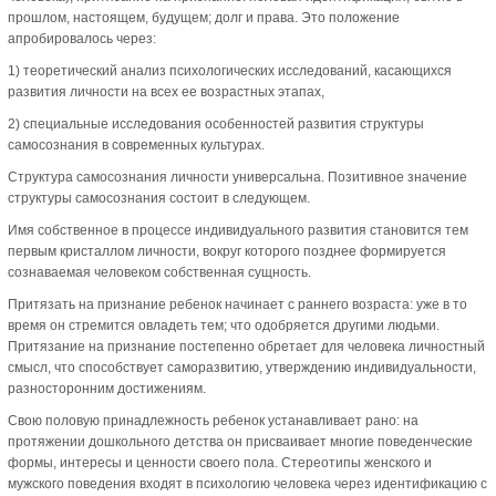
прошлом, настоящем, будущем; долг и права. Это положение
апробировалось через:
1) теоретический анализ психологических исследований, касающихся
развития личности на всех ее возрастных этапах,
2) специальные исследования особенностей развития структуры
самосознания в современных культурах.
Структура самосознания личности универсальна. Позитивное значение
структуры самосознания состоит в следующем.
Имя собственное в процессе индивидуального развития становится тем
первым кристаллом личности, вокруг которого позднее формируется
сознаваемая человеком собственная сущность.
Притязать на признание ребенок начинает с раннего возраста: уже в то
время он стремится овладеть тем; что одобряется другими людьми.
Притязание на признание постепенно обретает для человека личностный
смысл, что способствует саморазвитию, утверждению индивидуальности,
разносторонним достижениям.
Свою половую принадлежность ребенок устанавливает рано: на
протяжении дошкольного детства он присваивает многие поведенческие
формы, интересы и ценности своего пола. Стереотипы женского и
мужского поведения входят в психологию человека через идентификацию с