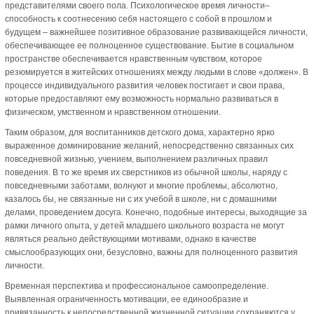
представителями своего пола. Психологическое время личности–
способность к соотнесению себя настоящего с собой в прошлом и
будущем – важнейшее позитивное образование развивающейся личности,
обеспечивающее ее полноценное существование. Бытие в социальном
пространстве обеспечивается нравственным чувством, которое
резюмируется в житейских отношениях между людьми в слове «должен». В
процессе индивидуального развития человек постигает и свои права,
которые предоставляют ему возможность нормально развиваться в
физическом, умственном и нравственном отношении.
Таким образом, для воспитанников детского дома, характерно ярко
выраженное доминирование желаний, непосредственно связанных сих
повседневной жизнью, учением, выполнением различных правил
поведения. В то же время их сверстников из обычной школы, наряду с
повседневными заботами, волнуют и многие проблемы, абсолютно,
казалось бы, не связанные ни с их учебой в школе, ни с домашними
делами, проведением досуга. Конечно, подобные интересы, выходящие за
рамки личного опыта, у детей младшего школьного возраста не могут
являться реально действующими мотивами, однако в качестве
смыслообразующих они, безусловно, важны для полноценного развития
личности.
Временная перспектива и профессиональное самоопределение.
Выявленная ограниченность мотивации, ее единообразие и
привязанность к непосредственной жизненной ситуации сохраняются у