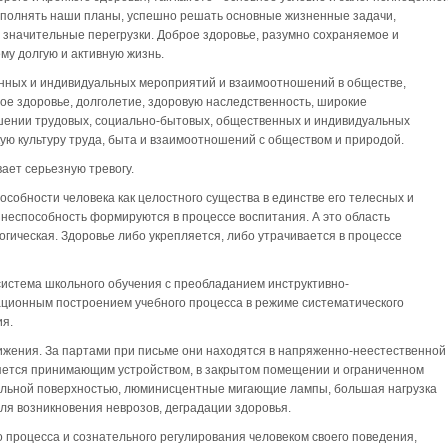
выполнять наши планы, успешно решать основные жизненные задачи,
и значительные перегрузки. Доброе здоровье, разумно сохраняемое и
му долгую и активную жизнь.
енных и индивидуальных мероприятий и взаимоотношений в обществе,
е здоровье, долголетие, здоровую наследственность, широкие
шении трудовых, социально-бытовых, общественных и индивидуальных
ю культуру труда, быта и взаимоотношений с обществом и природой.
ает серьезную тревогу.
особности человека как целостного существа в единстве его телесных и
знеспособность формируются в процессе воспитания. А это область
гогическая. Здоровье либо укрепляется, либо утрачивается в процессе
истема школьного обучения с преобладанием инструктивно-
ционным построением учебного процесса в режиме систематического
ия.
вижения. За партами при письме они находятся в напряженно-неестественной
ляется принимающим устройством, в закрытом помещении и ограниченном
альной поверхностью, люминисцентные мигающие лампы, большая нагрузка
ля возникновения неврозов, деградации здоровья.
о процесса и сознательного регулирования человеком своего поведения,