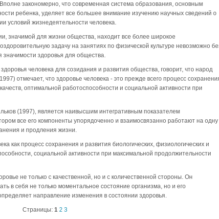
. Вполне закономерно, что современная система образования, основным
ости ребенка, уделяет все большее внимание изучению научных сведений о
ии условий жизнедеятельности человека.
ии, значимой для жизни общества, находит все более широкое
оздоровительную задачу на занятиях по физической культуре невозможно бе
 значимости здоровья для общества.
ь здоровья человека для созидания и развития общества, говорит, что народ
(1997) отмечает, что здоровье человека - это прежде всего процесс сохранени
 качеств, оптимальной работоспособности и социальной активности при
сильков (1997), является наивысшим интегративным показателем
тором все его компоненты упорядоченно и взаимосвязанно работают на одну
анения и продления жизни.
века как процесс сохранения и развития биологических, физиологических и
пособности, социальной активности при максимальной продолжительности
ровье не только с качественной, но и с количественной стороны. Он
ать в себя не только моментальное состояние организма, но и его
определяет направление изменения в состоянии здоровья.
Страницы:
1
2
3