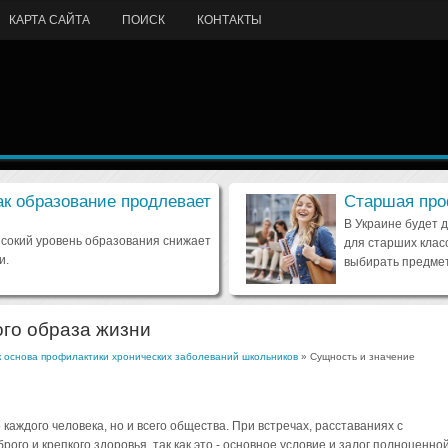
КАРТА САЙТА
ПОИСК
КОНТАКТЫ
ак образование продлевает
Старшая про
В Украине будет 
ысокий уровень образования снижает
для старших клас
и.
выбирать предмет
го образа жизни
к основа профилактики хронических заболеваний школьников
» Сущность и значение
каждого человека, но и всего общества. При встречах, расставаниях с
ого и крепкого здоровья, так как это - основное условие и залог полноценно