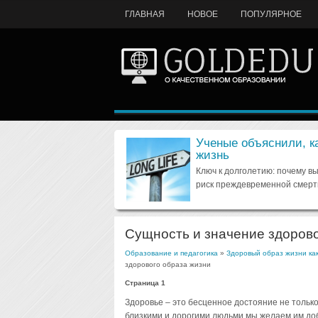
ГЛАВНАЯ
НОВОЕ
ПОПУЛЯРНОЕ
Ученые объяснили, к
жизнь
Ключ к долголетию: почему в
риск преждевременной смерт
Сущность и значение здорово
Образование и педагогика
»
Здоровый образ жизни ка
здорового образа жизни
Страница 1
Здоровье – это бесценное достояние не только 
близкими и дорогими людьми мы желаем им добр