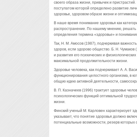
своего образа жизни, привычек и пристрастий
постулатом которой определено развитие личн
здоровье, здоровом образе жизни и оптимизац
В наше время понимание здоровья как категор
распространение. По нашему мнению, решать 
определения термина «здоровье» и понимания
Так, Н. М. Амосов (1987), подчеркивая важност
здоров, если здорово общество. Б. Н. Чумаков 
и развития его психических и физиологических
максимальной продолжительности жизни.
Здоровье человека, как подчеркивает А. А. Ва
функционирования целостного организма, в ко
общую идею активной деятельности, самосохр
В. П. Казначеев (1996) трактует здоровье чело
психологических функций оптимальной трудос
жизни.
Финский ученый М. Карловен характеризует здо
указывает, что понятие здоровья должно включ
потенциальные возможности, резерв которых 