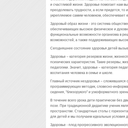
и счастливой жизни. Здоровье помогает нам 
преодолевать трудности, а если придется, то 
укрепляемое самим человеком, обеспечивает е
Здоровый образ жизни - это система обществ
обеспечивающих высокое физическое и духовно
функциональные возможности организма в ре
возможностей, а также поддерживающих высоку
Сегодняшнее состояние здоровья детей вызыв
Здоровье – категория резервов жизни, жизнесп
психических характеристик. Такие резервы, жи
педагогики. Значит, здоровье – категория педа
воспитания человека в семье и школе.
Главный источник нездоровья – сложившаяся с
программирующих методик, словесно-информа
сидения, "близорукого" и узкоформатного зрен
В течение всего урока дети практически без д
позе. При традиционной дидактике ученик яв
пространстве. Стандартные столы с горизонт
для детей и мы получаем идеальные условия д
Здоровье - плод прогрессивного эволюционног