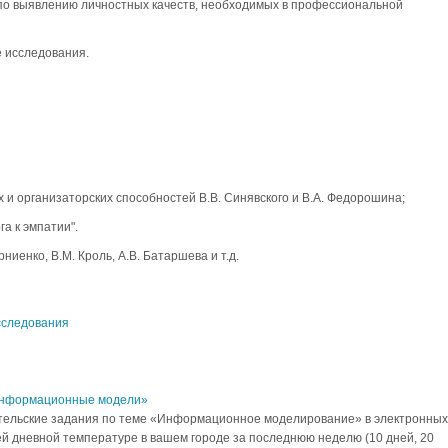
 по выявлению личностных качеств, необходимых в профессиональной
е исследования.
 и организаторских способностей В.В. Синявского и В.А. Федорошина;
а к эмпатии".
ниенко, В.М. Кроль, А.В. Батаршева и т.д.
сследования
«Информационные модели»
тельские задания по теме «Информационное моделирование» в электронных
ей дневной температуре в вашем городе за последнюю неделю (10 дней, 20