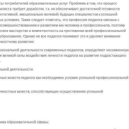
сы потребителей образовательных услуг. Проблема в том, что процесс
листа требует доработки, т.к. не обеспечивает достаточной готовности
онтативной, эмоционально-волевой) будущих специалистов к успешной
 условиях. Также следует отметить, что профессия педагога связана с
осовершенствованием и развитием как человека и профессионала, поэтому
еское мастерство и компетентность на протяжении всей профессиональной
 образование. Однако не все педагоги понимают это и уделяют внимание
чностному развитию.
сиональной деятельности современных педагогов, определяют несомненную
ся великой силы воздействия личности педагога на развитие подрастающего
.
льной деятельности.
тных качеств педагога как необходимое условие успешной профессиональной
личностных качеств, способствующих осуществлению успешной
ника образовательной сферы;