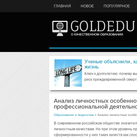
ГЛАВНАЯ
НОВОЕ
ПОПУЛЯРНОЕ
Ученые объяснили, к
жизнь
Ключ к долголетию: почему в
риск преждевременной смерт
Анализ личностных особенно
профессиональной деятельн
Образование и педагогика
» Анализ личностных особе
В современном российском обществе значитель
личностным качествам. Но при этом уровень п
сформированности у них таких качеств как спос