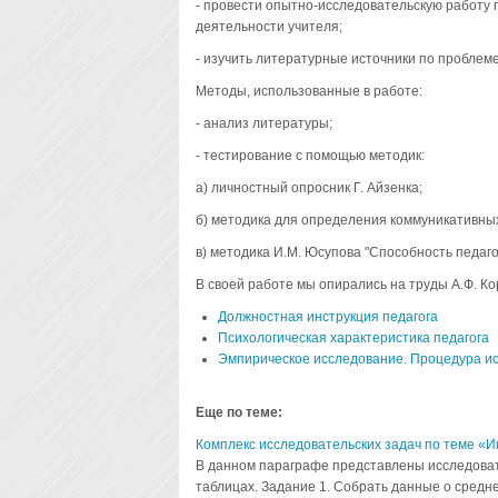
- провести опытно-исследовательскую работу
деятельности учителя;
- изучить литературные источники по проблем
Методы, использованные в работе:
- анализ литературы;
- тестирование с помощью методик:
а) личностный опросник Г. Айзенка;
б) методика для определения коммуникативных
в) методика И.М. Юсупова "Способность педагог
В своей работе мы опирались на труды А.Ф. Кор
Должностная инструкция педагога
Психологическая характеристика педагога
Эмпирическое исследование. Процедура и
Еще по теме:
Комплекс исследовательских задач по теме 
В данном параграфе представлены исследова
таблицах. Задание 1. Собрать данные о средн