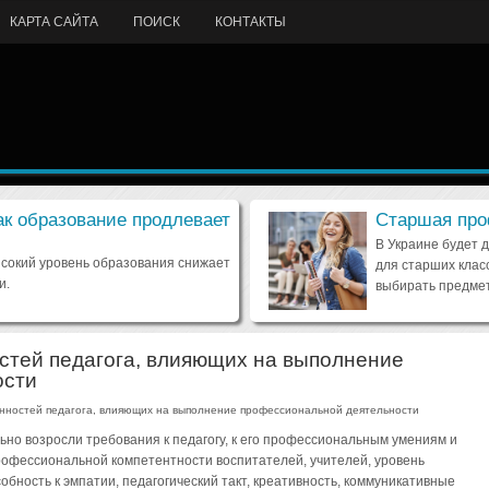
КАРТА САЙТА
ПОИСК
КОНТАКТЫ
ак образование продлевает
Старшая про
В Украине будет 
ысокий уровень образования снижает
для старших клас
и.
выбирать предмет
стей педагога, влияющих на выполнение
ости
нностей педагога, влияющих на выполнение профессиональной деятельности
но возросли требования к педагогу, к его профессиональным умениям и
рофессиональной компетентности воспитателей, учителей, уровень
обность к эмпатии, педагогический такт, креативность, коммуникативные