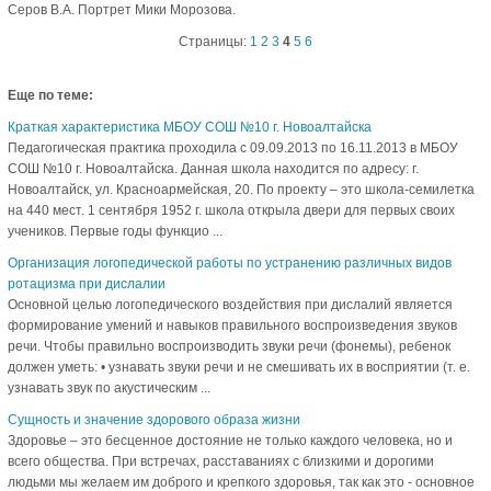
Серов В.А. Портрет Мики Морозова.
Страницы:
1
2
3
4
5
6
Еще по теме:
Краткая характеристика МБОУ СОШ №10 г. Новоалтайска
Педагогическая практика проходила с 09.09.2013 по 16.11.2013 в МБОУ
СОШ №10 г. Новоалтайска. Данная школа находится по адресу: г.
Новоалтайск, ул. Красноармейская, 20. По проекту – это школа-семилетка
на 440 мест. 1 сентября 1952 г. школа открыла двери для первых своих
учеников. Первые годы функцио ...
Организация логопедической работы по устранению различных видов
ротацизма при дислалии
Основной целью логопедического воздействия при дислалий является
формирование умений и навыков правильного воспроизведения звуков
речи. Чтобы правильно воспроизводить звуки речи (фонемы), ребенок
должен уметь: • узнавать звуки речи и не смешивать их в восприятии (т. е.
узнавать звук по акустическим ...
Сущность и значение здорового образа жизни
Здоровье – это бесценное достояние не только каждого человека, но и
всего общества. При встречах, расставаниях с близкими и дорогими
людьми мы желаем им доброго и крепкого здоровья, так как это - основное