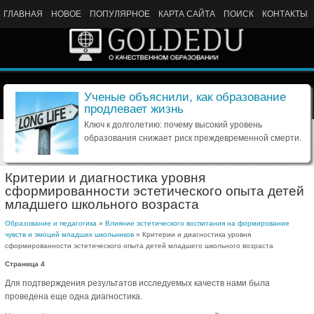
ГЛАВНАЯ
НОВОЕ
ПОПУЛЯРНОЕ
КАРТА САЙТА
ПОИСК
КОНТАКТЫ
Ученые объяснили, как образование
продлевает жизнь
Ключ к долголетию: почему высокий уровень
образования снижает риск преждевременной смерти.
Критерии и диагностика уровня
сформированности эстетического опыта детей
младшего школьного возраста
Образование и педагогика
»
Влияние эстетического воспитания на формирование
чувств и эмоций младших школьников
» Критерии и диагностика уровня
сформированности эстетического опыта детей младшего школьного возраста
Страница 4
Для подтверждения результатов исследуемых качеств нами была
проведена еще одна диагностика.