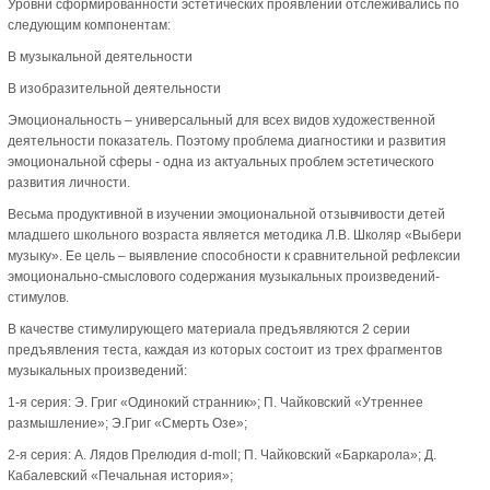
Уровни сформированности эстетических проявлений отслеживались по
следующим компонентам:
В музыкальной деятельности
В изобразительной деятельности
Эмоциональность – универсальный для всех видов художественной
деятельности показатель. Поэтому проблема диагностики и развития
эмоциональной сферы - одна из актуальных проблем эстетического
развития личности.
Весьма продуктивной в изучении эмоциональной отзывчивости детей
младшего школьного возраста является методика Л.В. Школяр «Выбери
музыку». Ее цель – выявление способности к сравнительной рефлексии
эмоционально-смыслового содержания музыкальных произведений-
стимулов.
В качестве стимулирующего материала предъявляются 2 серии
предъявления теста, каждая из которых состоит из трех фрагментов
музыкальных произведений:
1-я серия: Э. Григ «Одинокий странник»; П. Чайковский «Утреннее
размышление»; Э.Григ «Смерть Озе»;
2-я серия: А. Лядов Прелюдия d-moll; П. Чайковский «Баркарола»; Д.
Кабалевский «Печальная история»;